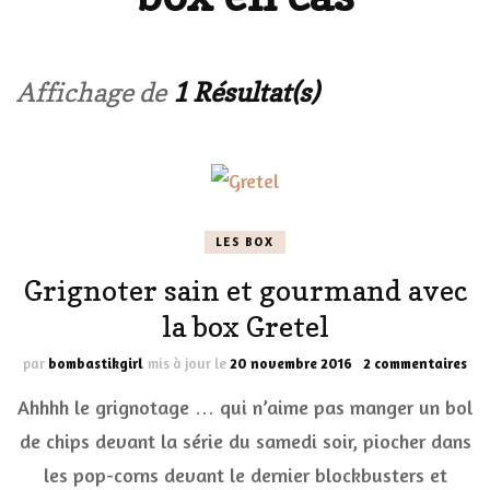
Affichage de
1 Résultat(s)
LES BOX
Grignoter sain et gourmand avec
la box Gretel
sur
par
bombastikgirl
mis à jour le
20 novembre 2016
2 commentaires
Gri
Ahhhh le grignotage … qui n’aime pas manger un bol
sai
et
de chips devant la série du samedi soir, piocher dans
go
les pop-corns devant le dernier blockbusters et
ave