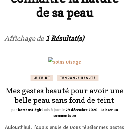
de sa peau
Affichage de
1 Résultat(s)
LE TEINT
TENDANCE BEAUTÉ
Mes gestes beauté pour avoir une
belle peau sans fond de teint
par
bombastikgirl
mis à jour le
29 décembre 2020
Laisser un
sur
commentaire
Mes
Aujourd’hui, j’avais envie de vous révéler mes gestes
gestes