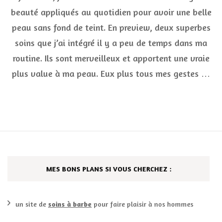
beauté
beauté appliqués au quotidien pour avoir une belle
pour
peau sans fond de teint. En preview, deux superbes
avoir
une
soins que j’ai intégré il y a peu de temps dans ma
belle
peau
routine. Ils sont merveilleux et apportent une vraie
sans
plus value à ma peau. Eux plus tous mes gestes …
fond
de
teint
MES BONS PLANS SI VOUS CHERCHEZ :
un site de
soins à barbe
pour faire plaisir à nos hommes