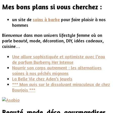
surprises
Mes bons plans si vous cherchez :
pour
les
fêtes
un site de
soins à barbe
pour faire plaisir à nos
hommes
Bienvenue dans mon univers lifestyle femme où on
parle beauté, mode, décoration, DIY, idées cadeaux,
cuisine…
Une allure sophistiquée et optimiste avec l’eau
de parfum Burberry Her Intense
Nourrir son corps autrement : les alternatives
saines à nos péchés mignons
La Belle Vie chez Aden’s Jewels
*** Mon avis sur le dissolvant miraculeux de chez
Bourjois ***
Beauté, mode, déco, gourmandises