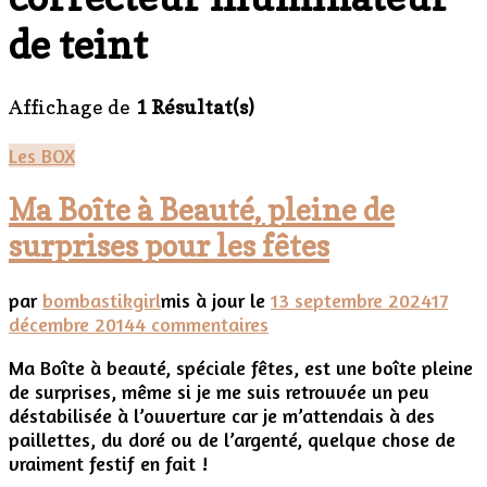
de teint
Affichage de
1 Résultat(s)
Les BOX
Ma Boîte à Beauté, pleine de
surprises pour les fêtes
par
bombastikgirl
mis à jour le
13 septembre 2024
17
sur
décembre 2014
4 commentaires
Ma
Ma Boîte à beauté, spéciale fêtes, est une boîte pleine
Boîte
de surprises, même si je me suis retrouvée un peu
à
déstabilisée à l’ouverture car je m’attendais à des
Beauté,
paillettes, du doré ou de l’argenté, quelque chose de
pleine
vraiment festif en fait !
de