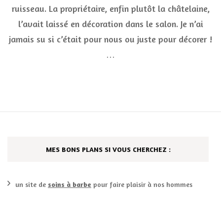
de
ruisseau. La propriétaire, enfin plutôt la châtelaine,
toile
rayo
l’avait laissé en décoration dans le salon. Je n’ai
et
jamais su si c’était pour nous ou juste pour décorer !
estiv
…
MES BONS PLANS SI VOUS CHERCHEZ :
un site de
soins à barbe
pour faire plaisir à nos hommes