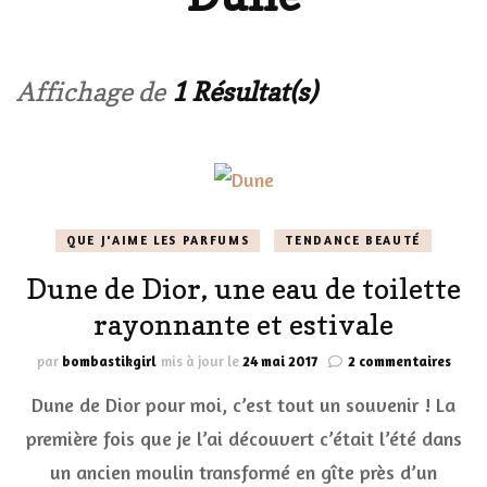
Affichage de
1 Résultat(s)
QUE J'AIME LES PARFUMS
TENDANCE BEAUTÉ
Dune de Dior, une eau de toilette
rayonnante et estivale
sur
par
bombastikgirl
mis à jour le
24 mai 2017
2 commentaires
Dune
Dune de Dior pour moi, c’est tout un souvenir ! La
de
Dior,
première fois que je l’ai découvert c’était l’été dans
une
un ancien moulin transformé en gîte près d’un
eau