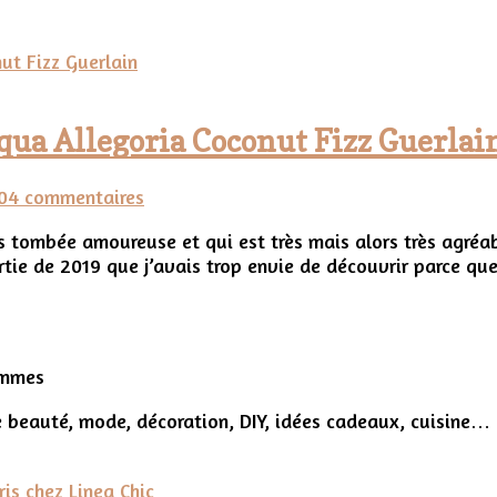
Aqua Allegoria Coconut Fizz Guerlai
sur
0
4 commentaires
La
s tombée amoureuse et qui est très mais alors très agréabl
douceur
rtie de 2019 que j’avais trop envie de découvrir parce que
d’un
parfum
estival
:
Aqua
ommes
Allegoria
Coconut
 beauté, mode, décoration, DIY, idées cadeaux, cuisine…
Fizz
Guerlain
ris chez Linea Chic