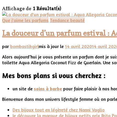
Affichage de
1 Résultat(s)
Que j'aime les parfums
Tendance beauté
La douceur d’un parfum estival : 
par
bombastikgirl
mis à jour le
14 avril 2020
14 avril 202
Alors aujourd’hui je vous présente un parfum dont je sui
toilette Aqua Allegoria Coconut Fizz de Guerlain. Une so
Mes bons plans si vous cherchez :
un site de
soins à barbe
pour faire plaisir à nos h
Bienvenue dans mon univers lifestyle femme où on parle
Des bijoux tout en légèreté chez Nanni Vaglio
Je découvre la marque de bijoux petits prix Ikita Pa