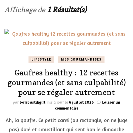
Affichage de
1 Résultat(s)
LIFESTYLE
MES GOURMANDISES
Gaufres healthy : 12 recettes
gourmandes (et sans culpabilité)
pour se régaler autrement
par
bombastikgirl
mis à jour le
6 juillet 2026
Laisser un
sur
commentaire
Gaufres
Ah, la gaufre. Ce petit carré (ou rectangle, on ne juge
healthy
:
pas) doré et croustillant qui sent bon le dimanche
12