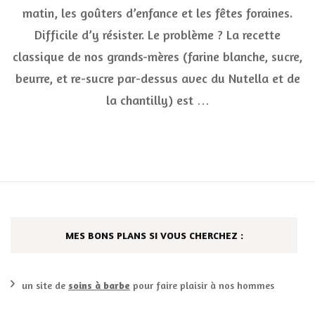
matin, les goûters d’enfance et les fêtes foraines.
recettes
gourmandes
Difficile d’y résister. Le problème ? La recette
(et
sans
classique de nos grands-mères (farine blanche, sucre,
culpabilité)
beurre, et re-sucre par-dessus avec du Nutella et de
pour
se
la chantilly) est …
régaler
autrement
MES BONS PLANS SI VOUS CHERCHEZ :
un site de
soins à barbe
pour faire plaisir à nos hommes