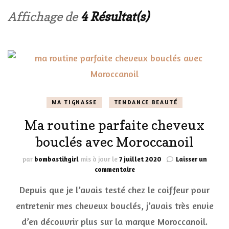
Affichage de
4 Résultat(s)
MA TIGNASSE
TENDANCE BEAUTÉ
Ma routine parfaite cheveux
bouclés avec Moroccanoil
par
bombastikgirl
mis à jour le
7 juillet 2020
Laisser un
sur
commentaire
Ma
Depuis que je l’avais testé chez le coiffeur pour
routine
parfaite
entretenir mes cheveux bouclés, j’avais très envie
cheveux
d’en découvrir plus sur la marque Moroccanoil.
bouclés