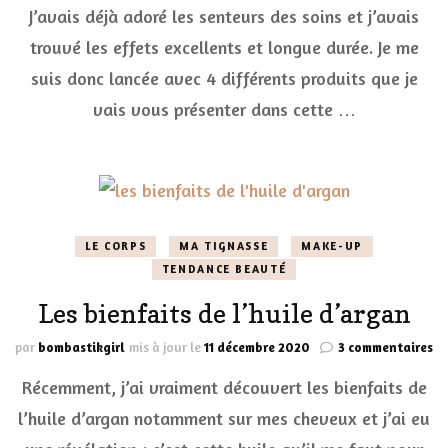
avec
J’avais déjà adoré les senteurs des soins et j’avais
Moroccanoil
trouvé les effets excellents et longue durée. Je me
suis donc lancée avec 4 différents produits que je
vais vous présenter dans cette …
LE CORPS
MA TIGNASSE
MAKE-UP
TENDANCE BEAUTÉ
Les bienfaits de l’huile d’argan
su
par
bombastikgirl
mis à jour le
11 décembre 2020
3 commentaires
Le
Récemment, j’ai vraiment découvert les bienfaits de
bi
de
l’huile d’argan notamment sur mes cheveux et j’ai eu
l’
d’