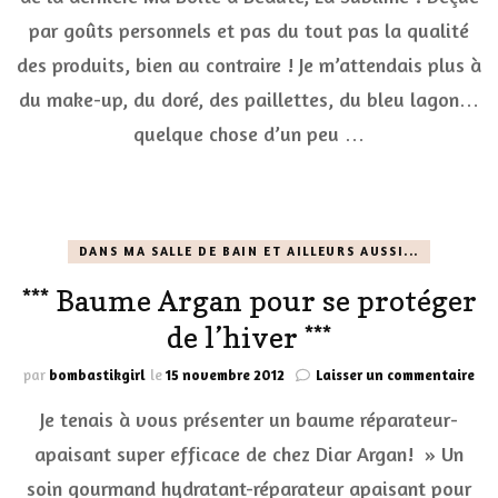
Bea
par goûts personnels et pas du tout pas la qualité
La
Sub
des produits, bien au contraire ! Je m’attendais plus à
+
SU
du make-up, du doré, des paillettes, du bleu lagon…
…
quelque chose d’un peu …
(te
DANS MA SALLE DE BAIN ET AILLEURS AUSSI...
*** Baume Argan pour se protéger
de l’hiver ***
sur
par
bombastikgirl
le
15 novembre 2012
Laisser un commentaire
***
Je tenais à vous présenter un baume réparateur-
Ba
Ar
apaisant super efficace de chez Diar Argan! » Un
pou
soin gourmand hydratant-réparateur apaisant pour
se