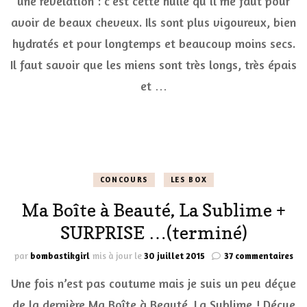
une révélation : c’est cette huile qu’il me faut pour
avoir de beaux cheveux. Ils sont plus vigoureux, bien
hydratés et pour longtemps et beaucoup moins secs.
Il faut savoir que les miens sont très longs, très épais
et …
CONCOURS
LES BOX
Ma Boîte à Beauté, La Sublime +
SURPRISE …(terminé)
sur
par
bombastikgirl
mis à jour le
30 juillet 2015
37 commentaires
Ma
Une fois n’est pas coutume mais je suis un peu déçue
Boî
à
de la dernière Ma Boîte à Beauté, La Sublime ! Déçue