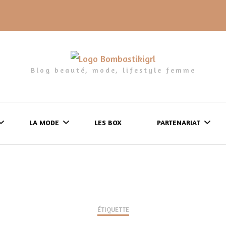
Blog beauté, mode, lifestyle femme
LA MODE
LES BOX
PARTENARIAT
LES FRINGUES
FORMULAIRE DE 
LES CHAUSSURES
POLITIQUE DE
LES GELS-DOUCHE
ÉTIQUETTE
CONFIDENTIALITÉ
MES LOOKS