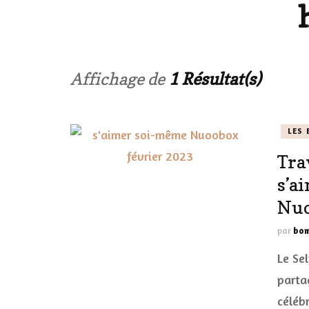
LES ONGL
LES PAR
Affichage de
1 Résultat(s)
LES CHE
LES 
MAKE-UP
Tra
LA VIE P
s’a
ACCESSOI
Nuo
PRATIQU
par
bom
Le Se
parta
céléb