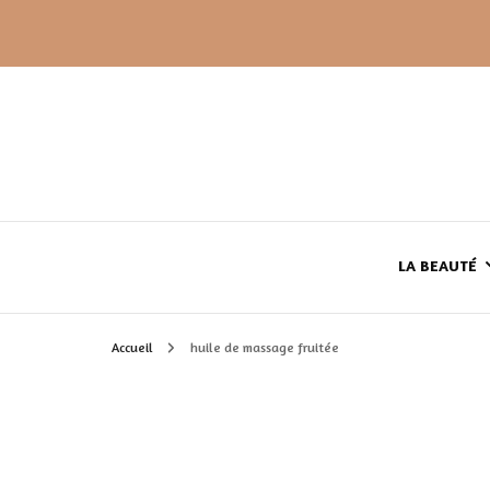
LA BEAUTÉ
Accueil
huile de massage fruitée
LE TEINT
LE CORPS
HAUL