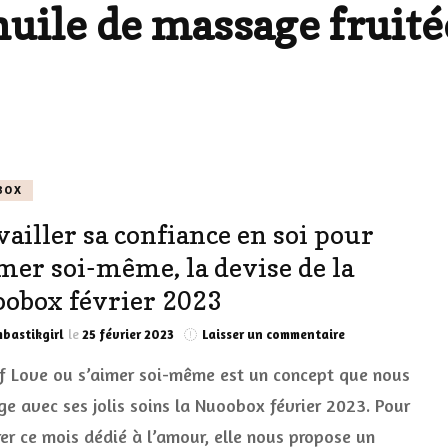
huile de massage fruité
LES DÉOS
ES
LES ACCESSOIRES
FUMS
LA LINGERIE
VEUX
BOX
vailler sa confiance en soi pour
LUS SIMPLE…
imer soi-même, la devise de la
RES BIEN
obox février 2023
ES
sur
bastikgirl
le
25 février 2023
Laisser un commentaire
Travailler
lf Love ou s’aimer soi-même est un concept que nous
sa
confiance
ge avec ses jolis soins la Nuoobox février 2023. Pour
en
rer ce mois dédié à l’amour, elle nous propose un
soi