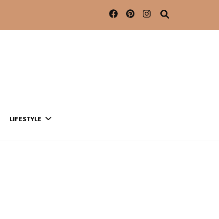
LIFESTYLE
CONTACT
CE QUI SE PASSE
AILLEURS…
CULTURE
SÉRIES