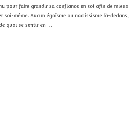
pour
nu pour faire grandir sa confiance en soi afin de mieux
s’aimer
soi-
er soi-même. Aucun égoïsme ou narcissisme là-dedans,
même,
 de quoi se sentir en …
la
devise
de
la
Nuoobox
février
2023