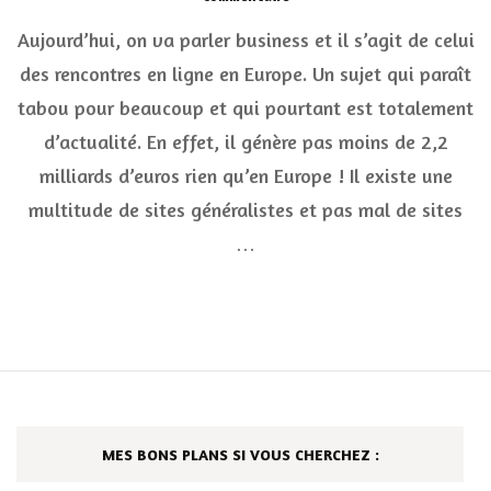
L’incroyable
Aujourd’hui, on va parler business et il s’agit de celui
business
des
des rencontres en ligne en Europe. Un sujet qui paraît
rencontres
tabou pour beaucoup et qui pourtant est totalement
en
ligne
d’actualité. En effet, il génère pas moins de 2,2
en
Europe
milliards d’euros rien qu’en Europe ! Il existe une
multitude de sites généralistes et pas mal de sites
…
MES BONS PLANS SI VOUS CHERCHEZ :