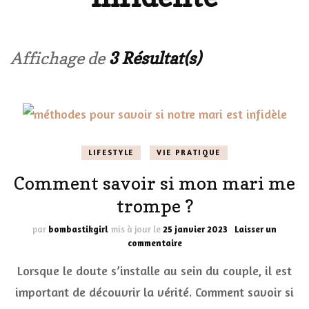
Affichage de
3 Résultat(s)
LIFESTYLE
VIE PRATIQUE
Comment savoir si mon mari me
trompe ?
par
bombastikgirl
mis à jour le
25 janvier 2023
Laisser un
sur
commentaire
Comment
Lorsque le doute s’installe au sein du couple, il est
savoir
si
important de découvrir la vérité. Comment savoir si
mon