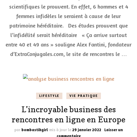
dû
scientifiques le prouvent. En effet, 6 hommes et 4
à
femmes infidèles le seraient à cause de leur
un
gêne
patrimoine héréditaire. Des études prouvent que
héréditaire
:
l’infidélité serait héréditaire « Ça arrive surtout
info
entre 40 et 49 ans » souligne Alex Fantini, fondateur
ou
intox
d’ExtraConjugales.com, le site de rencontres le …
LIFESTYLE
VIE PRATIQUE
L’incroyable business des
rencontres en ligne en Europe
par
bombastikgirl
mis à jour le
29 janvier 2022
Laisser un
sur
commentaire