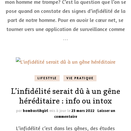
mon homme me trompe? C’est la question que l’on se
mari
me
pose quand on constate des signes d’infidélité de la
trompe
?
part de notre homme. Pour en avoir le cœur net, se
tourner vers une application de surveillance comme
…
LIFESTYLE
VIE PRATIQUE
L’infidélité serait dû à un gêne
héréditaire : info ou intox
par
bombastikgirl
mis à jour le
23 mars 2022
Laisser un
sur
commentaire
L’infidélité
L’infidélité c’est dans les gênes, des études
serait