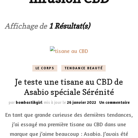
Affichage de
1 Résultat(s)
LE CORPS
TENDANCE BEAUTÉ
Je teste une tisane au CBD de
Asabio spéciale Sérénité
sur
par
bombastikgirl
mis à jour le
26 janvier 2022
Un commentaire
Je
En tant que grande curieuse des dernières tendances,
test
une
j’ai essayé ma première tisane au CBD dans une
tisa
marque que j’aime beaucoup : Asabio. J’avais été
au