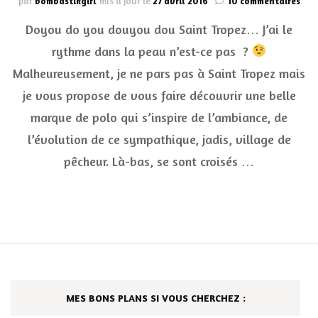
par
bombastikgirl
mis à jour le
27 avril 2016
10 commentaires
On
Doyou do you douyou dou Saint Tropez… J’ai le
met
Les
rythme dans la peau n’est-ce pas ?
Voil
Malheureusement, je ne pars pas à Saint Tropez mais
de
Sain
je vous propose de vous faire découvrir une belle
Tro
!
marque de polo qui s’inspire de l’ambiance, de
l’évolution de ce sympathique, jadis, village de
pêcheur. Là-bas, se sont croisés …
MES BONS PLANS SI VOUS CHERCHEZ :