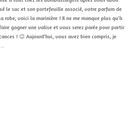
marinière
sé le sac et son portefeuille associé, votre parfum de
Le
 la robe, voici la marinière ! Il ne me manque plus qu’à
Phare
de
faire gagner une valise et vous serez parée pour partir
la
Baleine
cances ! 😉 Aujourd’hui, vous avez bien compris, je
(terminé)
 …