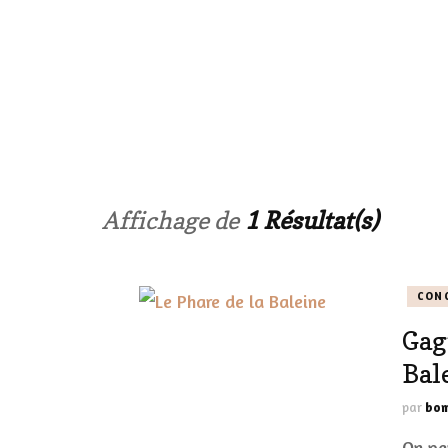
LE CORPS
HAUL
LES ONGL
LES PAR
Affichage de
1 Résultat(s)
LES CHE
CON
MAKE-UP
Gag
LA VIE P
Bal
ACCESSOI
par
bom
PRATIQU
On pe