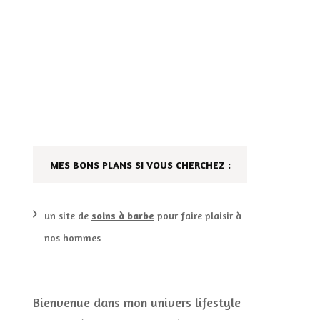
AILLEURS…
CULTURE
SÉRIES
DÉCO MAISON
FILMS
LES VINS
PLAYLIST
MES BONS PLANS SI VOUS CHERCHEZ :
DIY ET CUISINE
SUCRERIES ET AUTRES
MARIAGE
PETITS PLATS…
un site de
soins à barbe
pour faire plaisir à
nos hommes
LES CALENDRIERS DE
L’AVENT
VIE PRATIQUE
Bienvenue dans mon univers lifestyle