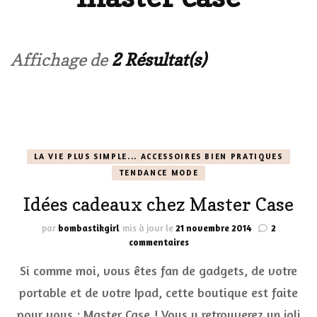
Affichage de
2 Résultat(s)
LA VIE PLUS SIMPLE... ACCESSOIRES BIEN PRATIQUES
TENDANCE MODE
Idées cadeaux chez Master Case
par
bombastikgirl
mis à jour le
21 novembre 2014
2
sur
commentaires
Idées
Si comme moi, vous êtes fan de gadgets, de votre
cadeaux
chez
portable et de votre Ipad, cette boutique est faite
Master
pour vous : Master Case ! Vous y retrouverez un joli
Case