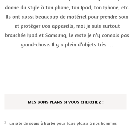
st
donne du style à ton phone, ton Ipad, ton Iphone, etc.
à
Ils ont aussi beaucoup de matériel pour prendre soin
vo
Ip
et protéger vos appareils, moi je suis surtout
Ip
S
branchée Ipad et Samsung, le reste je n’y connais pas
ch
grand-chose. Il y a plein d’objets très …
Ma
Ca
MES BONS PLANS SI VOUS CHERCHEZ :
un site de
soins à barbe
pour faire plaisir à nos hommes