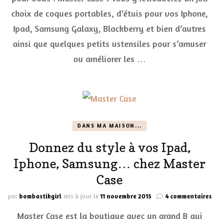
choix de coques portables, d’étuis pour vos Iphone,
Ipad, Samsung Galaxy, Blackberry et bien d’autres
ainsi que quelques petits ustensiles pour s’amuser
ou améliorer les …
DANS MA MAISON...
Donnez du style à vos Ipad,
Iphone, Samsung… chez Master
Case
su
par
bombastikgirl
mis à jour le
11 novembre 2015
4 commentaires
Do
Master Case est la boutique avec un grand B qui
du