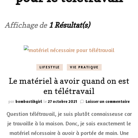
Affichage de
1 Résultat(s)
LIFESTYLE
VIE PRATIQUE
Le matériel à avoir quand on est
en télétravail
sur
par
bombastikgirl
le
27 octobre 2021
Laisser un commentaire
Le
Question télétravail, je suis plutôt connaisseuse car
maté
à
je travaille à la maison. Donc, je sais exactement le
avoi
matériel nécessaire à avoir à portée de main. Une
qua