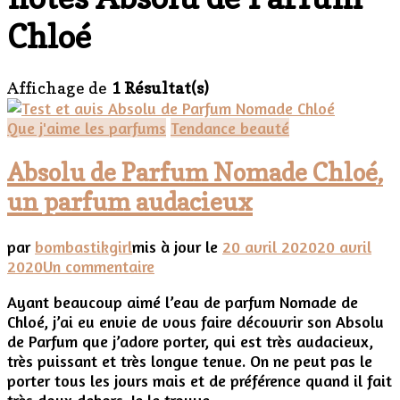
Chloé
Affichage de
1 Résultat(s)
Que j'aime les parfums
Tendance beauté
Absolu de Parfum Nomade Chloé,
un parfum audacieux
par
bombastikgirl
mis à jour le
20 avril 2020
20 avril
sur
2020
Un commentaire
Absolu
Ayant beaucoup aimé l’eau de parfum Nomade de
de
Chloé, j’ai eu envie de vous faire découvrir son Absolu
Parfum
de Parfum que j’adore porter, qui est très audacieux,
Nomade
très puissant et très longue tenue. On ne peut pas le
Chloé,
porter tous les jours mais et de préférence quand il fait
un