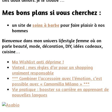
très doux dehors. Je le trouve …
parfum
audacieux
Mes bons plans si vous cherchez :
un site de
soins à barbe
pour faire plaisir à nos
hommes
Bienvenue dans mon univers lifestyle femme où on
parle beauté, mode, décoration, DIY, idées cadeaux,
cuisine…
Ma Wishlist anti déprime !
Vinted : mes règles d’or pour un shopping
vraiment responsable
*** Combiner l’accessoire avec l’émotion, c’est
possible avec « Camomilla Milano » ***
Vie pratique : booster sa carrière en apprenant de
nouvelles langues