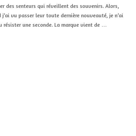
testé
er des senteurs qui réveillent des souvenirs. Alors,
les
nouveaux
j’ai vu passer leur toute dernière nouveauté, je n’ai
parfums
u résister une seconde. La marque vient de …
roll
on
Roger
&
Gallet
(et
on
frôle
l’addiction
!)