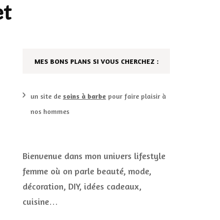
et
DÉCO MAISON
FILMS
LES VINS
PLAYLIST
MES BONS PLANS SI VOUS CHERCHEZ :
DIY ET CUISINE
SUCRERIES ET AUTRES
MARIAGE
PETITS PLATS…
un site de
soins à barbe
pour faire plaisir à
nos hommes
LES CALENDRIERS DE
L’AVENT
VIE PRATIQUE
Bienvenue dans mon univers lifestyle
femme où on parle beauté, mode,
CONCOURS
décoration, DIY, idées cadeaux,
JEUX CONCOURS OUVERT
cuisine…