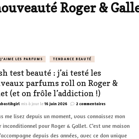
ouveauté Roger & Gall
LES DÉOS
ES
LES ACCESSOIRES
FUMS
LA LINGERIE
VEUX
J'AIME LES PARFUMS
TENDANCE BEAUTÉ
h test beauté : j’ai testé les
LUS SIMPLE…
veaux parfums roll on Roger &
RES BIEN
et (et on frôle l’addiction !)
ES
sur
bastikgirl
mis à jour le
16 juin 2026
2 commentaires
Crash
us me lisez depuis un moment, vous connaissez mon
test
beauté
 inconditionnel pour Roger & Gallet. C’est une maison
:
’accompagne depuis des années, avec ce don unique
j’ai