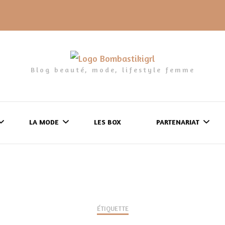
Blog beauté, mode, lifestyle femme
LA MODE
LES BOX
PARTENARIAT
LES FRINGUES
FORMULAIRE DE 
LES CHAUSSURES
POLITIQUE DE
LES GELS-DOUCHE
ÉTIQUETTE
CONFIDENTIALITÉ
MES LOOKS