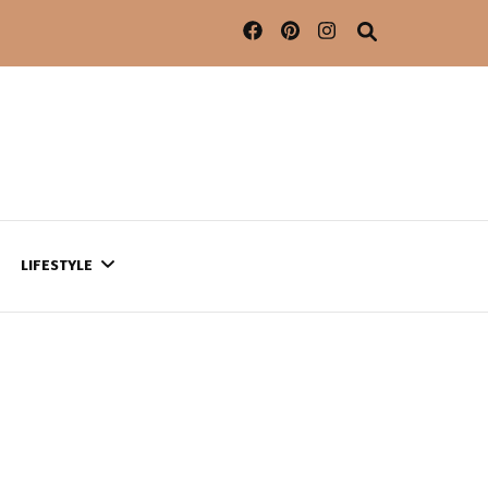
LIFESTYLE
CONTACT
CE QUI SE PASSE
AILLEURS…
CULTURE
SÉRIES