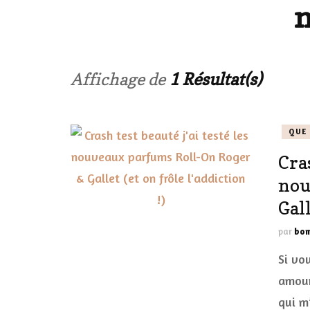
n
LES ONGL
LES PAR
Affichage de
1 Résultat(s)
LES CHE
QUE 
MAKE-UP
Cras
LA VIE P
nou
ACCESSOI
Gall
PRATIQU
par
bom
Si vo
amour
qui m