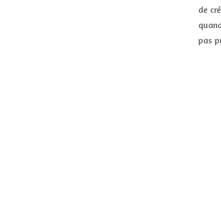
de cré
quand 
pas p