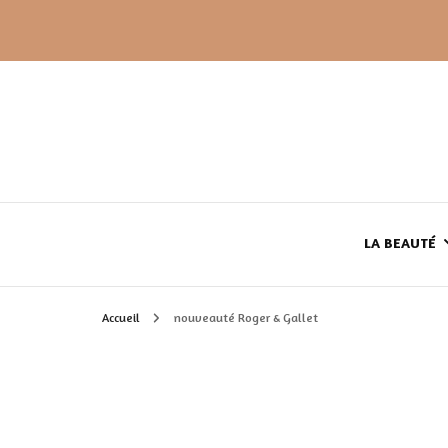
LA BEAUTÉ
Accueil
nouveauté Roger & Gallet
LE TEINT
LE CORPS
HAUL