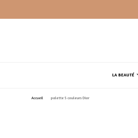
LA BEAUTÉ
Accueil
palette 5 couleurs Dior
LE TEINT
LE CORPS
HAUL