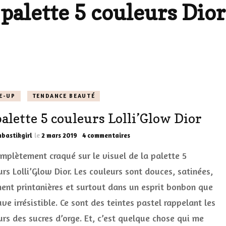
palette 5 couleurs Dior
LES DÉOS
ES
LES ACCESSOIRES
FUMS
LA LINGERIE
VEUX
E-UP
TENDANCE BEAUTÉ
palette 5 couleurs Lolli’Glow Dior
LUS SIMPLE…
sur
bastikgirl
le
2 mars 2019
4 commentaires
RES BIEN
La
complètement craqué sur le visuel de la palette 5
palette
ES
5
urs Lolli’Glow Dior. Les couleurs sont douces, satinées,
couleurs
ment printanières et surtout dans un esprit bonbon que
Lolli’Glow
Dior
uve irrésistible. Ce sont des teintes pastel rappelant les
urs des sucres d’orge. Et, c’est quelque chose qui me