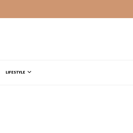
LIFESTYLE
CONTACT
CE QUI SE PASSE
AILLEURS…
CULTURE
SÉRIES