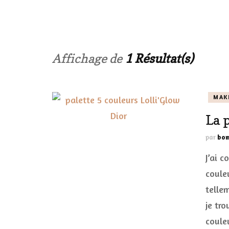
LES ONGL
LES PAR
Affichage de
1 Résultat(s)
LES CHE
MAK
MAKE-UP
La 
LA VIE P
par
bom
ACCESSOI
J’ai 
PRATIQU
coule
telle
je tro
coule