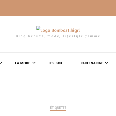
Blog beauté, mode, lifestyle femme
LA MODE
LES BOX
PARTENARIAT
LES FRINGUES
FORMULAIRE DE 
LES CHAUSSURES
POLITIQUE DE
LES GELS-DOUCHE
ÉTIQUETTE
CONFIDENTIALITÉ
MES LOOKS