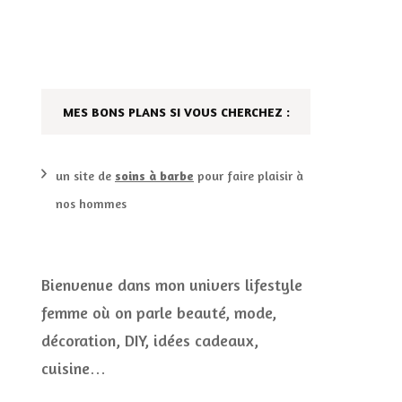
DÉCO MAISON
FILMS
LES VINS
PLAYLIST
MES BONS PLANS SI VOUS CHERCHEZ :
DIY ET CUISINE
SUCRERIES ET AUTRES
MARIAGE
PETITS PLATS…
un site de
soins à barbe
pour faire plaisir à
nos hommes
LES CALENDRIERS DE
L’AVENT
VIE PRATIQUE
Bienvenue dans mon univers lifestyle
femme où on parle beauté, mode,
CONCOURS
décoration, DIY, idées cadeaux,
JEUX CONCOURS OUVERT
cuisine…