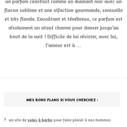
un parfum construit comme un diamant noir avec un
La
flacon sublime et une olfaction gourmande, sensuelle
Nuit
Trésor
et très florale. Envoûtant et ténébreux, ce parfum est
Fleur
de
résolument un atout charme pour danser jusqu’au
Nuit
bout de la nuit ! Difficile de lui résister, avec lui,
Lancôm
l’amour est à …
MES BONS PLANS SI VOUS CHERCHEZ :
un site de
soins à barbe
pour faire plaisir à nos hommes