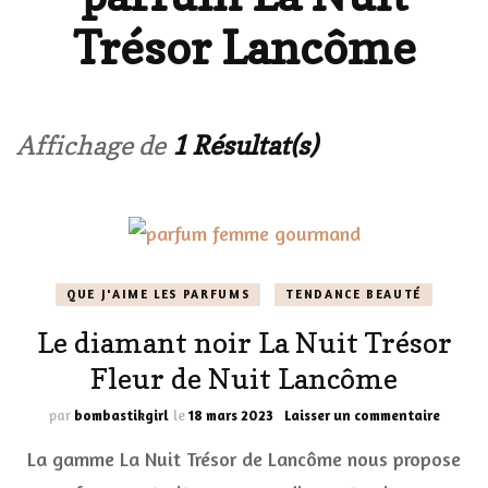
Trésor Lancôme
Affichage de
1 Résultat(s)
QUE J'AIME LES PARFUMS
TENDANCE BEAUTÉ
Le diamant noir La Nuit Trésor
Fleur de Nuit Lancôme
sur
par
bombastikgirl
le
18 mars 2023
Laisser un commentaire
Le
La gamme La Nuit Trésor de Lancôme nous propose
diaman
noir