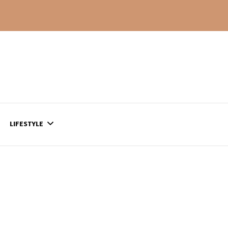
LIFESTYLE
CONTACT
CE QUI SE PASSE
AILLEURS…
CULTURE
SÉRIES