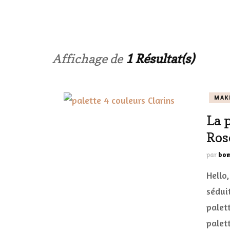
LES ONGL
LES PAR
Affichage de
1 Résultat(s)
LES CHE
MAK
MAKE-UP
La 
LA VIE P
Ros
ACCESSOI
par
bom
PRATIQU
Hello,
séduit
palett
palet