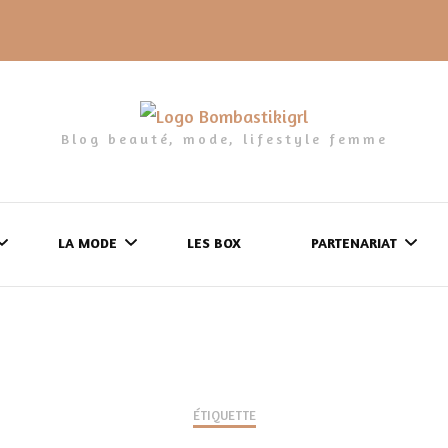
Blog beauté, mode, lifestyle femme
LA MODE
LES BOX
PARTENARIAT
LES FRINGUES
FORMULAIRE DE 
LES CHAUSSURES
POLITIQUE DE
LES GELS-DOUCHE
ÉTIQUETTE
CONFIDENTIALITÉ
MES LOOKS