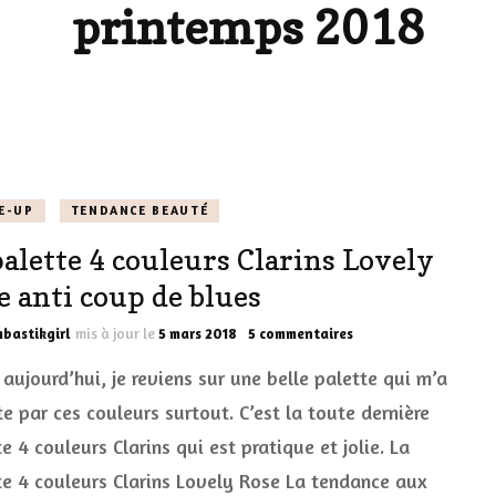
printemps 2018
LES DÉOS
ES
LES ACCESSOIRES
FUMS
LA LINGERIE
VEUX
E-UP
TENDANCE BEAUTÉ
palette 4 couleurs Clarins Lovely
LUS SIMPLE…
e anti coup de blues
RES BIEN
sur
bastikgirl
mis à jour le
5 mars 2018
5 commentaires
ES
La
 aujourd’hui, je reviens sur une belle palette qui m’a
palette
4
e par ces couleurs surtout. C’est la toute dernière
couleurs
e 4 couleurs Clarins qui est pratique et jolie. La
Clarins
Lovely
te 4 couleurs Clarins Lovely Rose La tendance aux
Rose