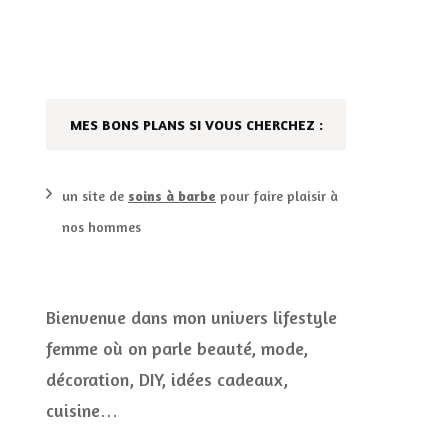
DÉCO MAISON
FILMS
LES VINS
PLAYLIST
MES BONS PLANS SI VOUS CHERCHEZ :
DIY ET CUISINE
SUCRERIES ET AUTRES
MARIAGE
PETITS PLATS…
un site de
soins à barbe
pour faire plaisir à
nos hommes
LES CALENDRIERS DE
L’AVENT
VIE PRATIQUE
Bienvenue dans mon univers lifestyle
femme où on parle beauté, mode,
CONCOURS
décoration, DIY, idées cadeaux,
JEUX CONCOURS OUVERT
cuisine…