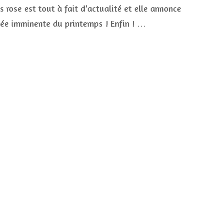
anti
s rose est tout à fait d’actualité et elle annonce
coup
ivée imminente du printemps ! Enfin ! …
de
blues