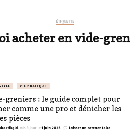
LES CHAUSSURES
POLITIQUE DE
LES GELS-DOUCHE
ÉTIQUETTE
CONFIDENTIALITÉ
MES LOOKS
oi acheter en vide-gren
LES DÉOS
ES
LES ACCESSOIRES
FUMS
LA LINGERIE
VEUX
STYLE
VIE PRATIQUE
e-greniers : le guide complet pour
LUS SIMPLE…
ner comme une pro et dénicher les
RES BIEN
les pièces
ES
sur
bastikgirl
mis à jour le
1 juin 2026
Laisser un commentaire