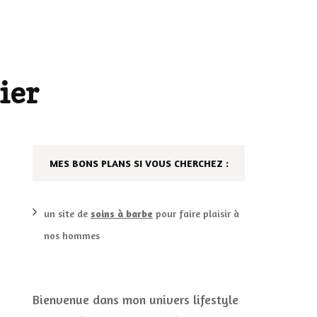
AILLEURS…
CULTURE
SÉRIES
ier
DÉCO MAISON
FILMS
LES VINS
PLAYLIST
MES BONS PLANS SI VOUS CHERCHEZ :
DIY ET CUISINE
SUCRERIES ET AUTRES
MARIAGE
PETITS PLATS…
un site de
soins à barbe
pour faire plaisir à
nos hommes
LES CALENDRIERS DE
L’AVENT
VIE PRATIQUE
Bienvenue dans mon univers lifestyle