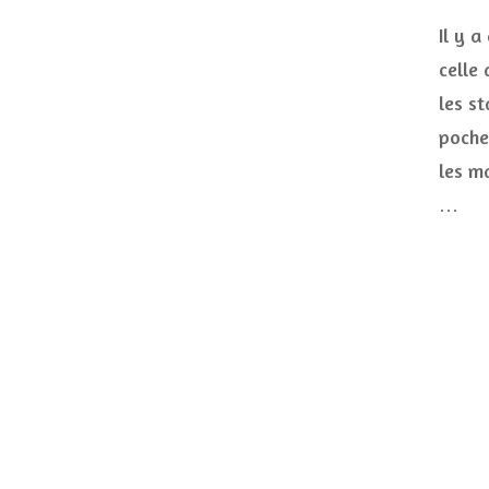
Il y a
celle 
les s
poche
les ma
…