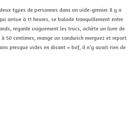
Vide-
 deux types de personnes dans un vide-grenier. Il y a
greniers
:
qui arrive à 11 heures, se balade tranquillement entre
le
tands, regarde vaguement les trucs, achète un livre de
guide
complet
 à 50 centimes, mange un sandwich merguez et repart
pour
chiner
ins presque vides en disant « bof, il n’y avait rien de
comme
une
pro
et
dénicher
les
belles
pièces