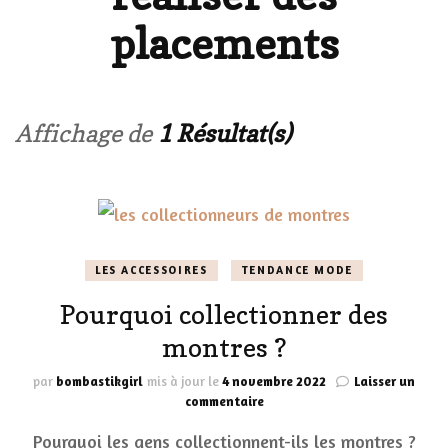
placements
Affichage de
1 Résultat(s)
LES ACCESSOIRES
TENDANCE MODE
Pourquoi collectionner des
montres ?
par
bombastikgirl
mis à jour le
4 novembre 2022
Laisser un
sur
commentaire
Pourquoi
Pourquoi les gens collectionnent-ils les montres ?
collectionner