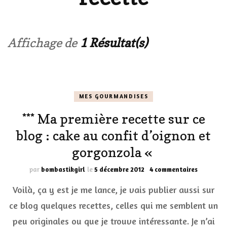
Affichage de
1 Résultat(s)
MES GOURMANDISES
*** Ma première recette sur ce
blog : cake au confit d’oignon et
gorgonzola «
sur
par
bombastikgirl
le
5 décembre 2012
4 commentaires
***
Voilà, ça y est je me lance, je vais publier aussi sur
Ma
première
ce blog quelques recettes, celles qui me semblent un
recette
peu originales ou que je trouve intéressante. Je n’ai
sur