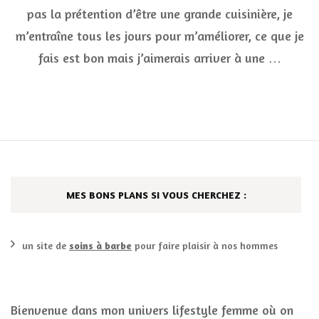
ce
pas la prétention d’être une grande cuisinière, je
blog
:
m’entraîne tous les jours pour m’améliorer, ce que je
cake
fais est bon mais j’aimerais arriver à une …
au
confit
d’oignon
et
gorgonzo
«
MES BONS PLANS SI VOUS CHERCHEZ :
un site de
soins à barbe
pour faire plaisir à nos hommes
Bienvenue dans mon univers lifestyle femme où on