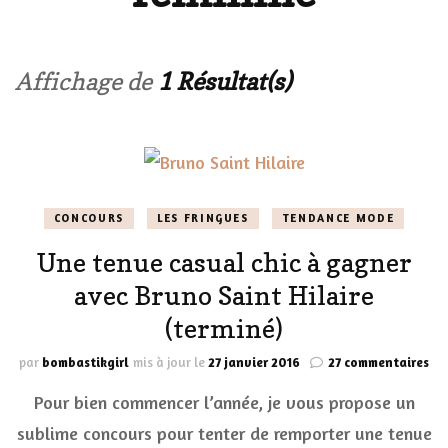
Affichage de
1 Résultat(s)
CONCOURS
LES FRINGUES
TENDANCE MODE
Une tenue casual chic à gagner
avec Bruno Saint Hilaire
(terminé)
sur
par
bombastikgirl
mis à jour le
27 janvier 2016
27 commentaires
Un
Pour bien commencer l’année, je vous propose un
te
ca
sublime concours pour tenter de remporter une tenue
chi