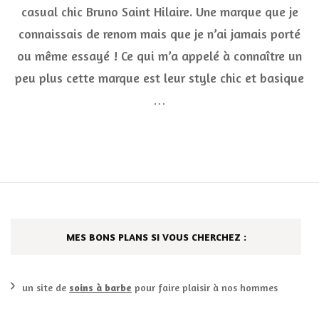
casual chic Bruno Saint Hilaire. Une marque que je
à
ga
connaissais de renom mais que je n’ai jamais porté
av
Br
ou même essayé ! Ce qui m’a appelé à connaître un
Sai
peu plus cette marque est leur style chic et basique
Hil
(te
…
MES BONS PLANS SI VOUS CHERCHEZ :
un site de
soins à barbe
pour faire plaisir à nos hommes