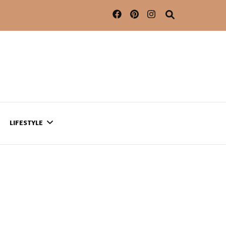
LIFESTYLE
CONTACT
CE QUI SE PASSE
AILLEURS…
CULTURE
SÉRIES