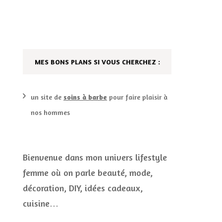
DÉCO MAISON
FILMS
LES VINS
PLAYLIST
MES BONS PLANS SI VOUS CHERCHEZ :
DIY ET CUISINE
SUCRERIES ET AUTRES
MARIAGE
PETITS PLATS…
un site de
soins à barbe
pour faire plaisir à
nos hommes
LES CALENDRIERS DE
L’AVENT
VIE PRATIQUE
Bienvenue dans mon univers lifestyle
femme où on parle beauté, mode,
CONCOURS
décoration, DIY, idées cadeaux,
JEUX CONCOURS OUVERT
cuisine…