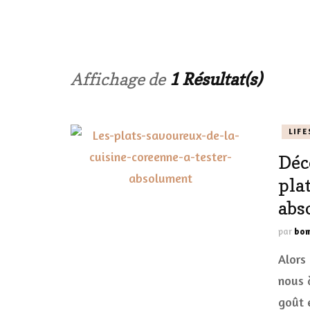
LES ONGL
LES PAR
Affichage de
1 Résultat(s)
LES CHE
LIFE
MAKE-UP
Déc
LA VIE P
pla
ACCESSOI
abs
PRATIQU
par
bom
Alors
nous 
goût 