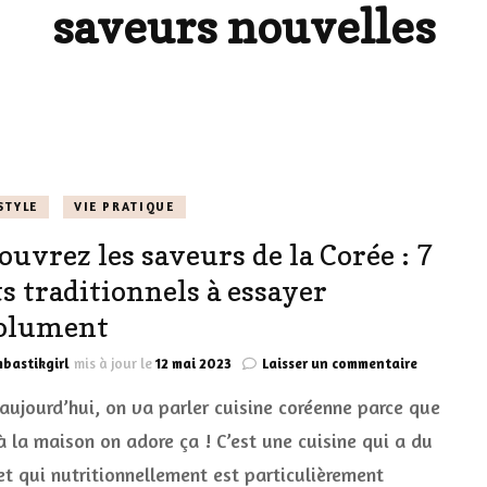
saveurs nouvelles
LES DÉOS
ES
LES ACCESSOIRES
FUMS
LA LINGERIE
VEUX
STYLE
VIE PRATIQUE
ouvrez les saveurs de la Corée : 7
LUS SIMPLE…
ts traditionnels à essayer
RES BIEN
olument
ES
sur
bastikgirl
mis à jour le
12 mai 2023
Laisser un commentaire
Découvrez
 aujourd’hui, on va parler cuisine coréenne parce que
les
saveurs
à la maison on adore ça ! C’est une cuisine qui a du
de
et qui nutritionnellement est particulièrement
la