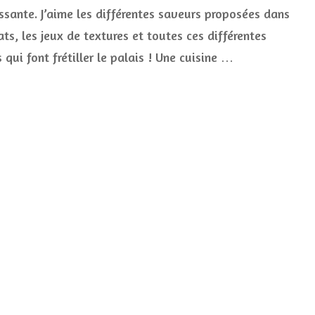
Corée
essante. J’aime les différentes saveurs proposées dans
:
7
ats, les jeux de textures et toutes ces différentes
plats
 qui font frétiller le palais ! Une cuisine …
traditionn
à
essayer
absolume