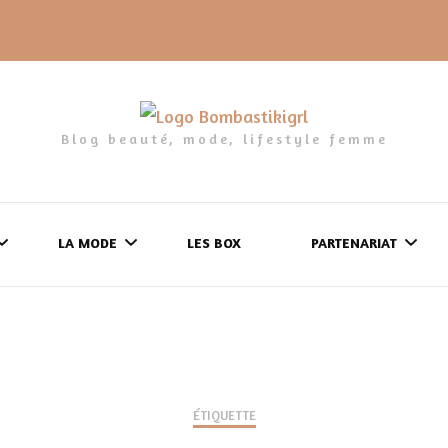
Blog beauté, mode, lifestyle femme
LA MODE
LES BOX
PARTENARIAT
LES FRINGUES
FORMULAIRE DE 
LES CHAUSSURES
POLITIQUE DE
LES GELS-DOUCHE
ÉTIQUETTE
CONFIDENTIALITÉ
MES LOOKS