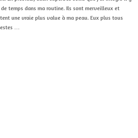
une
 de temps dans ma routine. Ils sont merveilleux et
bel
pea
tent une vraie plus value à ma peau. Eux plus tous
san
estes …
fon
de
tei