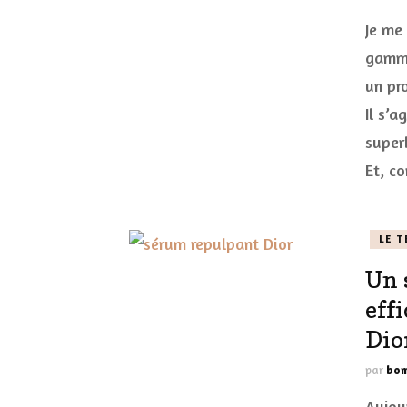
Je me 
gamme
un pro
Il s’a
superb
Et, c
LE T
Un 
eff
Dio
par
bom
Aujou