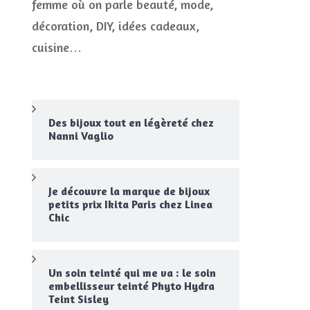
femme où on parle beauté, mode,
CONCOURS
décoration, DIY, idées cadeaux,
JEUX CONCOURS OUVERT
cuisine…
e
Des bijoux tout en légèreté chez
Nanni Vaglio
Je découvre la marque de bijoux
petits prix Ikita Paris chez Linea
Chic
Un soin teinté qui me va : le soin
embellisseur teinté Phyto Hydra
Teint Sisley