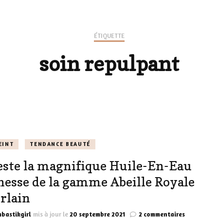
LES CHAUSSURES
POLITIQUE DE
LES GELS-DOUCHE
ÉTIQUETTE
CONFIDENTIALITÉ
MES LOOKS
soin repulpant
LES DÉOS
ES
LES ACCESSOIRES
FUMS
LA LINGERIE
VEUX
EINT
TENDANCE BEAUTÉ
teste la magnifique Huile-En-Eau
LUS SIMPLE…
nesse de la gamme Abeille Royale
RES BIEN
rlain
ES
sur
bastikgirl
mis à jour le
20 septembre 2021
2 commentaires