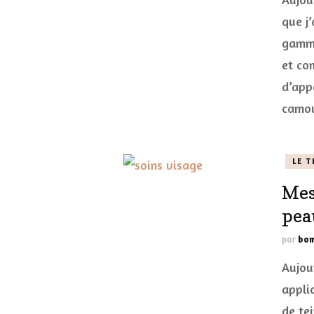
que j’
gamme
et co
d’app
camou
LE T
Mes
pea
par
bom
Aujou
appli
de tei