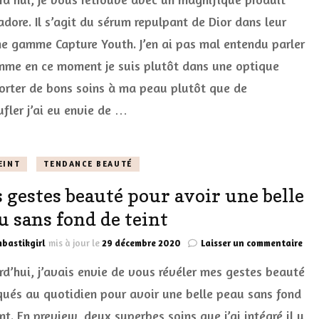
repulpant
adore. Il s’agit du sérum repulpant de Dior dans leur
vraiment
 gamme Capture Youth. J’en ai pas mal entendu parler
efficace
:
mme en ce moment je suis plutôt dans une optique
Plump
Filler
orter de bons soins à ma peau plutôt que de
Capture
fler j’ai eu envie de …
Youth
Dior
EINT
TENDANCE BEAUTÉ
 gestes beauté pour avoir une belle
u sans fond de teint
sur
bastikgirl
mis à jour le
29 décembre 2020
Laisser un commentaire
Mes
rd’hui, j’avais envie de vous révéler mes gestes beauté
ges
bea
qués au quotidien pour avoir une belle peau sans fond
pou
nt. En preview, deux superbes soins que j’ai intégré il y
avo