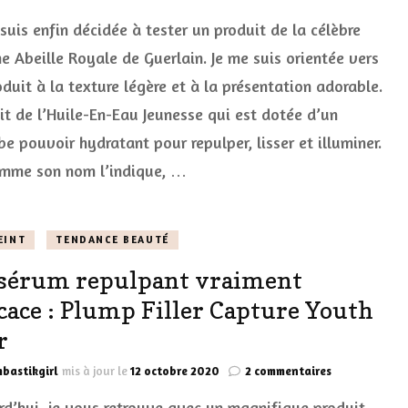
Je
suis enfin décidée à tester un produit de la célèbre
teste
la
 Abeille Royale de Guerlain. Je me suis orientée vers
magnifiqu
duit à la texture légère et à la présentation adorable.
Huile-
En-
git de l’Huile-En-Eau Jeunesse qui est dotée d’un
Eau
Jeunesse
e pouvoir hydratant pour repulper, lisser et illuminer.
de
omme son nom l’indique, …
la
gamme
Abeille
Royale
EINT
TENDANCE BEAUTÉ
Guerlain
sérum repulpant vraiment
icace : Plump Filler Capture Youth
r
sur
bastikgirl
mis à jour le
12 octobre 2020
2 commentaires
Un
rd’hui, je vous retrouve avec un magnifique produit
sérum