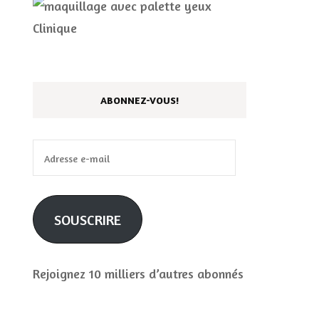
le
u
s
d
nt
ABONNEZ-VOUS!
Adresse
e-
mail
SOUSCRIRE
Rejoignez 10 milliers d’autres abonnés