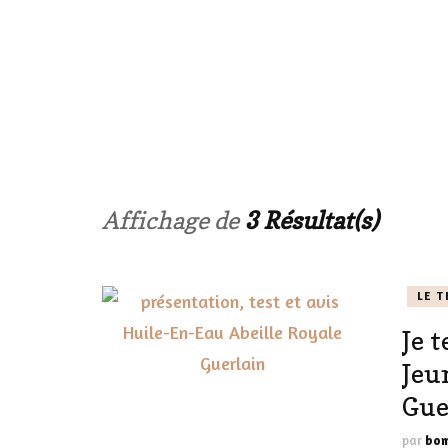
LE CORPS
HAUL
LES ONGL
LES PAR
Affichage de
3 Résultat(s)
LES CHE
LE T
MAKE-UP
Je 
LA VIE P
Jeu
ACCESSOI
Gue
PRATIQU
par
bom