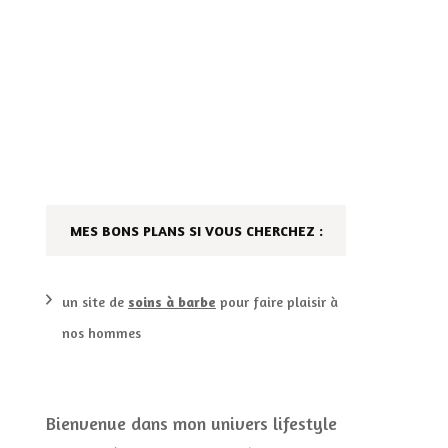
AILLEURS…
CULTURE
SÉRIES
DÉCO MAISON
FILMS
LES VINS
PLAYLIST
MES BONS PLANS SI VOUS CHERCHEZ :
DIY ET CUISINE
SUCRERIES ET AUTRES
MARIAGE
PETITS PLATS…
un site de
soins à barbe
pour faire plaisir à
nos hommes
LES CALENDRIERS DE
L’AVENT
VIE PRATIQUE
Bienvenue dans mon univers lifestyle