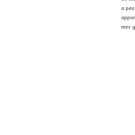
a peu
appor
mes g