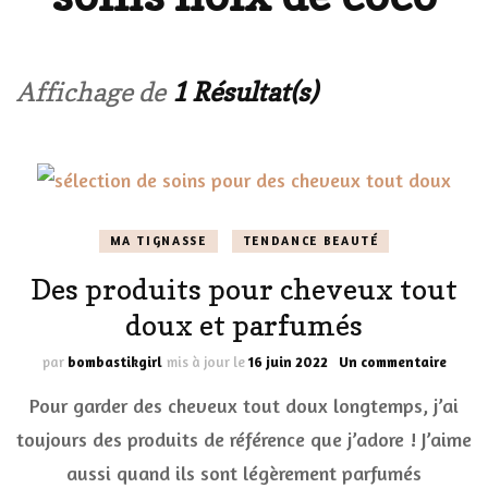
Affichage de
1 Résultat(s)
MA TIGNASSE
TENDANCE BEAUTÉ
Des produits pour cheveux tout
doux et parfumés
sur
par
bombastikgirl
mis à jour le
16 juin 2022
Un commentaire
Des
Pour garder des cheveux tout doux longtemps, j’ai
produ
pour
toujours des produits de référence que j’adore ! J’aime
cheve
aussi quand ils sont légèrement parfumés
tout