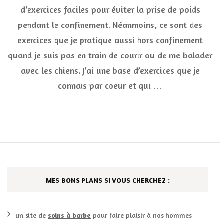
d’exercices
d’exercices faciles pour éviter la prise de poids
faciles
pendant le confinement. Néanmoins, ce sont des
pour
éviter
exercices que je pratique aussi hors confinement
la
prise
quand je suis pas en train de courir ou de me balader
de
avec les chiens. J’ai une base d’exercices que je
poids
pendant
connais par coeur et qui …
confineme
MES BONS PLANS SI VOUS CHERCHEZ :
un site de
soins à barbe
pour faire plaisir à nos hommes