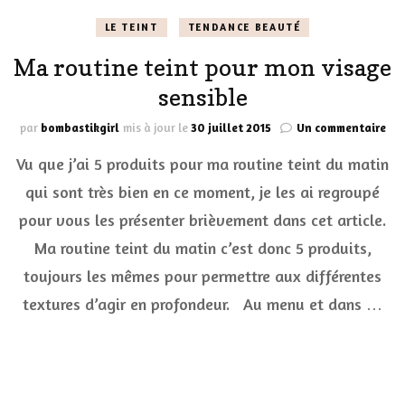
LE TEINT
TENDANCE BEAUTÉ
Ma routine teint pour mon visage
sensible
sur
par
bombastikgirl
mis à jour le
30 juillet 2015
Un commentaire
Ma
Vu que j’ai 5 produits pour ma routine teint du matin
rou
tei
qui sont très bien en ce moment, je les ai regroupé
pou
pour vous les présenter brièvement dans cet article.
mo
vis
Ma routine teint du matin c’est donc 5 produits,
sen
toujours les mêmes pour permettre aux différentes
textures d’agir en profondeur. Au menu et dans …