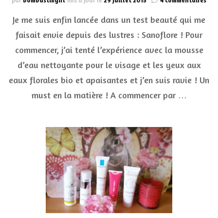
par
bombastikgirl
mis à jour le
29 juillet 2015
4 commentaires
La
Je me suis enfin lancée dans un test beauté qui me
dou
mou
faisait envie depuis des lustres : Sanoflore ! Pour
d’e
commencer, j’ai tenté l’expérience avec la mousse
net
San
d’eau nettoyante pour le visage et les yeux aux
eaux florales bio et apaisantes et j’en suis ravie ! Un
must en la matière ! A commencer par …