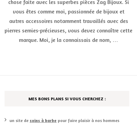
chose faite avec les superbes pièces Zag Bijoux. Si
chez
Linea
vous êtes comme moi, passionnée de bijoux et
Chic
autres accessoires notamment travaillés avec des
pierres semies-précieuses, vous devez connaître cette
marque. Moi, je la connaissais de nom, …
MES BONS PLANS SI VOUS CHERCHEZ :
un site de
soins à barbe
pour faire plaisir à nos hommes