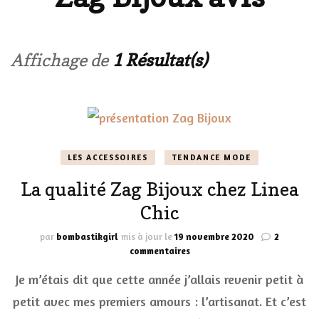
Affichage de
1 Résultat(s)
LES ACCESSOIRES
TENDANCE MODE
La qualité Zag Bijoux chez Linea
Chic
par
bombastikgirl
mis à jour le
19 novembre 2020
2
sur
commentaires
La
Je m’étais dit que cette année j’allais revenir petit à
qualité
Zag
petit avec mes premiers amours : l’artisanat. Et c’est
Bijoux