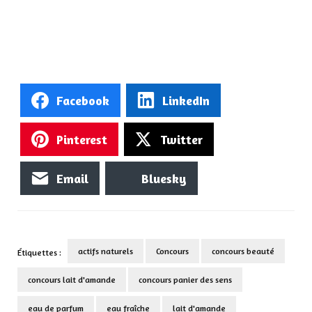
Facebook
LinkedIn
Pinterest
Twitter
Email
Bluesky
actifs naturels
Concours
concours beauté
Étiquettes :
concours lait d'amande
concours panier des sens
eau de parfum
eau fraîche
lait d'amande