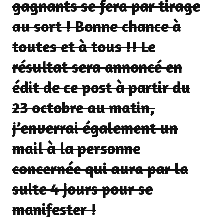
gagnants se fera par tirage
au sort ! Bonne chance à
toutes et à tous !! Le
résultat sera annoncé en
édit de ce post
à partir du
23 octobre
au matin
,
j’enverrai également un
mail à la personne
concernée qui aura par la
suite 4 jours pour se
manifester !