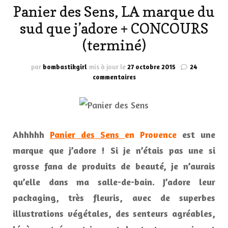
Panier des Sens, LA marque du
sud que j’adore + CONCOURS
(terminé)
par
bombastikgirl
mis à jour le
27 octobre 2015
24
sur
commentaires
Panier
des
Sens,
LA
marque
Ahhhhh
Panier des Sens
en Provence
est une
du
sud
marque que j’adore ! Si je n’étais pas une si
que
grosse fana de produits de beauté, je n’aurais
j’adore
+
qu’elle dans ma salle-de-bain. J’adore leur
CONCOURS
packaging, très fleuris, avec de superbes
(terminé)
illustrations végétales, des senteurs agréables,