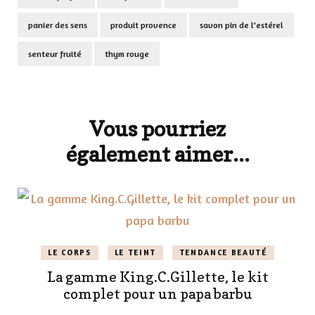
panier des sens
produit provence
savon pin de l'estérel
senteur fruité
thym rouge
Navigation
d'article
Vous pourriez
également aimer...
LE CORPS
LE TEINT
TENDANCE BEAUTÉ
La gamme King.C.Gillette, le kit
complet pour un papa barbu