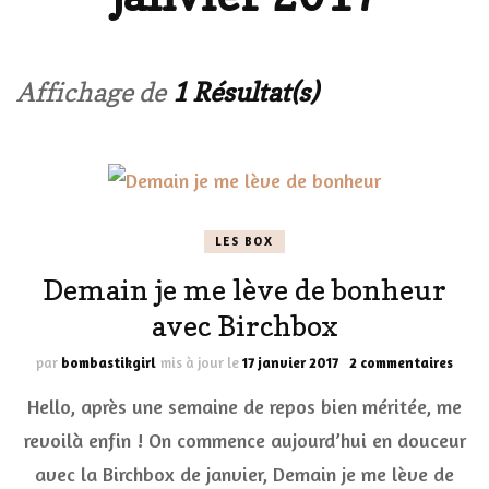
Affichage de
1 Résultat(s)
LES BOX
Demain je me lève de bonheur
avec Birchbox
sur
par
bombastikgirl
mis à jour le
17 janvier 2017
2 commentaires
Dema
Hello, après une semaine de repos bien méritée, me
je
me
revoilà enfin ! On commence aujourd’hui en douceur
lève
avec la Birchbox de janvier, Demain je me lève de
de