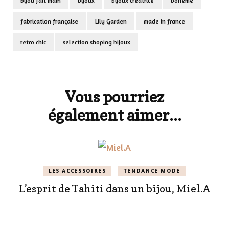
bijou fait main
bijoux
bijoux créatrice
boheme
fabrication française
Lily Garden
made in france
retro chic
selection shoping bijoux
Navigation
d'article
Vous pourriez
également aimer...
LES ACCESSOIRES
TENDANCE MODE
L’esprit de Tahiti dans un bijou, Miel.A