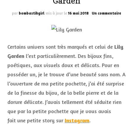
Garden
sur
par
bombastikgirl
mis à jour le
16 mai 2018
Un commentaire
Les
bijoux
encha
de
Lily
Certains univers sont très marqués et celui de
Lily
Garde
Garden
l’est particulièrement. Des bijoux fins,
poétiques, aux visuels doux et délicats. Pour en
posséder un, je le trouve d’une beauté sans nom. A
l’ouverture de ma petite pochette, j’ai été surprise
de la finesse du bijou, de la belle pierre et de la
dorure délicate. J’avais tellement été séduite rien
que par la petite pochette que je vous avais
fait une petite story sur
Instagram
.