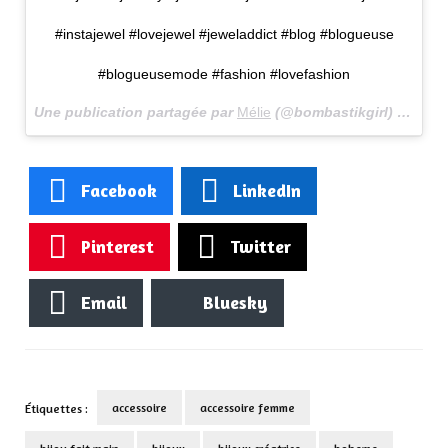
#instajewel #lovejewel #jeweladdict #blog #blogueuse
#blogueusemode #fashion #lovefashion
Une publication partagée par
Mélie
(@bombastikgirl) le
6 Mai
Facebook
LinkedIn
Pinterest
Twitter
Email
Bluesky
accessoire
accessoire femme
Étiquettes :