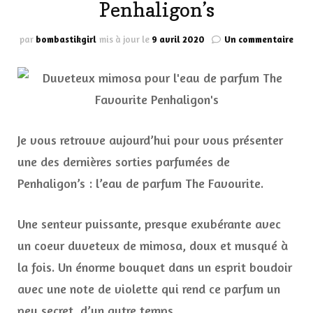
Penhaligon’s
sur
par
bombastikgirl
mis à jour le
9 avril 2020
Un commentaire
Duv
mim
pour
l’ea
de
par
The
Je vous retrouve aujourd’hui pour vous présenter
Favo
une des dernières sorties parfumées de
Penh
Penhaligon’s : l’eau de parfum The Favourite.
Une senteur puissante, presque exubérante avec
un coeur duveteux de mimosa, doux et musqué à
la fois. Un énorme bouquet dans un esprit boudoir
avec une note de violette qui rend ce parfum un
peu secret, d’un autre temps.