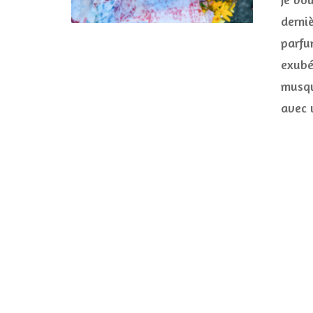
derni
parfu
exubé
musqu
avec 