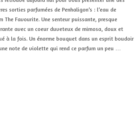
pour
ères sorties parfumées de Penhaligon’s : l’eau de
l’eau
m The Favourite. Une senteur puissante, presque
de
parfum
rante avec un coeur duveteux de mimosa, doux et
The
Favourite
é à la fois. Un énorme bouquet dans un esprit boudoir
Penhaligon’s
une note de violette qui rend ce parfum un peu …