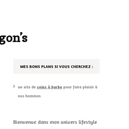
AILLEURS…
CULTURE
SÉRIES
gon’s
DÉCO MAISON
FILMS
LES VINS
PLAYLIST
MES BONS PLANS SI VOUS CHERCHEZ :
DIY ET CUISINE
SUCRERIES ET AUTRES
MARIAGE
PETITS PLATS…
un site de
soins à barbe
pour faire plaisir à
nos hommes
LES CALENDRIERS DE
L’AVENT
VIE PRATIQUE
Bienvenue dans mon univers lifestyle