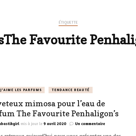
LES CHAUSSURES
POLITIQUE DE
LES GELS-DOUCHE
ÉTIQUETTE
CONFIDENTIALITÉ
MES LOOKS
sThe Favourite Penhali
LES DÉOS
ES
LES ACCESSOIRES
FUMS
LA LINGERIE
VEUX
J'AIME LES PARFUMS
TENDANCE BEAUTÉ
eteux mimosa pour l’eau de
LUS SIMPLE…
fum The Favourite Penhaligon’s
RES BIEN
sur
bastikgirl
mis à jour le
9 avril 2020
Un commentaire
ES
Duveteux
us retrouve aujourd’hui pour vous présenter une des
mimosa