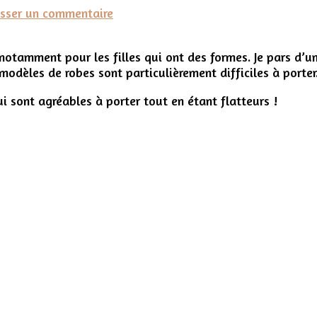
sur
isser un commentaire
Les
robes
r notamment pour les filles qui ont des formes. Je pars d
d’été
 modèles de robes sont particulièrement difficiles à porter
faciles
à
ui sont agréables à porter tout en étant flatteurs !
porter
pour
les
filles
qui
ont
des
formes