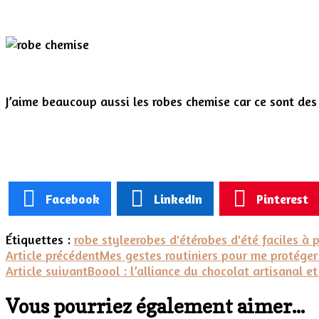
J’aime beaucoup aussi les robes chemise car ce sont des
Facebook
LinkedIn
Pinterest
Étiquettes :
robe stylee
robes d'été
robes d'été faciles à 
Navigation
Article précédent
Mes gestes routiniers pour me protéger 
Article suivant
Boool : l’alliance du chocolat artisanal et
d'article
Vous pourriez également aimer...