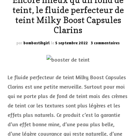
Encore mieux qu’un fond de
teint, le fluide perfecteur de
teint Milky Boost Capsules
Clarins
sur
par
bombastikgirl
le
5 septembre 2022
3 commentaires
Encore
mieux
qu’un
fond
de
Le fluide perfecteur de teint Milky Boost Capsules
teint,
le
Clarins est une petite merveille. Surtout pour moi
fluide
qui ne porte plus de fond de teint mais des crèmes
perfecte
de
de teint car les textures sont plus légères et les
teint
effets plus naturels. Ce produit c’est la garantie
Milky
Boost
d’un effet bonne mine, d’une peau plus belle,
Capsules
d’une légère couvrance qui reste naturelle, d’une
Clarins