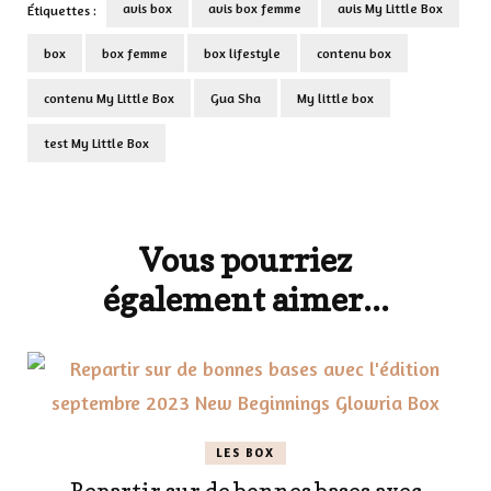
avis box
avis box femme
avis My Little Box
Étiquettes :
box
box femme
box lifestyle
contenu box
contenu My Little Box
Gua Sha
My little box
test My Little Box
Navigation
d'article
Vous pourriez
également aimer...
LES BOX