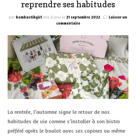
reprendre ses habitudes
par
bombastikgirl
mis à jour le
21 septembre 2022
Laisser un
sur
commentaire
My
Little
Box
septembre
2022
:
Bistrot
des
dames
pour
reprendre
ses
habitudes
La rentrée, l’automne signe le retour de nos
habitudes de vie comme s’installer à son bistro
préféré après le boulot avec ses copines ou même