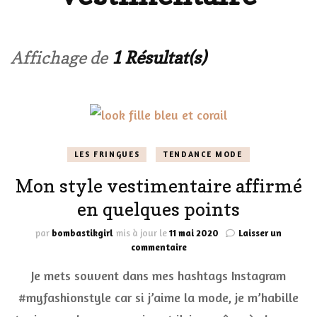
Affichage de
1 Résultat(s)
LES FRINGUES
TENDANCE MODE
Mon style vestimentaire affirmé
en quelques points
par
bombastikgirl
mis à jour le
11 mai 2020
Laisser un
sur
commentaire
Mon
Je mets souvent dans mes hashtags Instagram
style
vestimentaire
#myfashionstyle car si j’aime la mode, je m’habille
affirmé