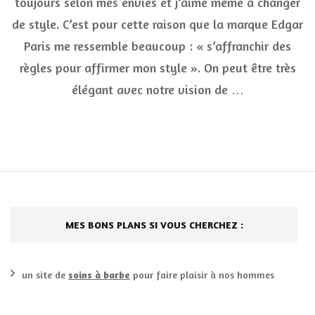
toujours selon mes envies et j’aime même à changer
en
quelques
de style. C’est pour cette raison que la marque Edgar
points
Paris me ressemble beaucoup : « s’affranchir des
règles pour affirmer mon style ». On peut être très
élégant avec notre vision de …
MES BONS PLANS SI VOUS CHERCHEZ :
un site de
soins à barbe
pour faire plaisir à nos hommes