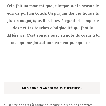
La
Cela fait un moment que je lorgne sur la sensuelle
douce,
la
eau de parfum Coach. Un parfum dont je trouve le
pétillante,
flacon magnifique. Il est très élégant et comporte
la
sensuelle
des petites touches d’originalité qui font la
eau
de
différence. C’est son jus avec sa note de coeur à la
parfum
rose qui me faisait un peu peur puisque ce …
Coach
MES BONS PLANS SI VOUS CHERCHEZ :
un site de
soins à barbe
pour faire plaisir à nos hommes