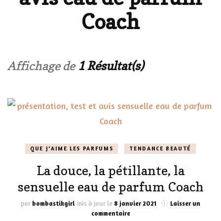
Coach
Affichage de
1 Résultat(s)
QUE J'AIME LES PARFUMS
TENDANCE BEAUTÉ
La douce, la pétillante, la
sensuelle eau de parfum Coach
par
bombastikgirl
mis à jour le
8 janvier 2021
Laisser un
sur
commentaire