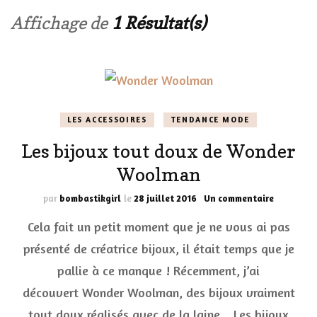
Affichage de
1 Résultat(s)
LES ACCESSOIRES
TENDANCE MODE
Les bijoux tout doux de Wonder
Woolman
sur
par
bombastikgirl
le
28 juillet 2016
Un commentaire
Les
Cela fait un petit moment que je ne vous ai pas
bijoux
tout
présenté de créatrice bijoux, il était temps que je
doux
pallie à ce manque ! Récemment, j’ai
de
Wonder
découvert Wonder Woolman, des bijoux vraiment
Woolman
tout doux réalisés avec de la laine. Les bijoux