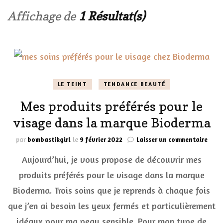
Affichage de
1 Résultat(s)
LE TEINT
TENDANCE BEAUTÉ
Mes produits préférés pour le
visage dans la marque Bioderma
sur
par
bombastikgirl
le
9 février 2022
Laisser un commentaire
Mes
Aujourd’hui, je vous propose de découvrir mes
prod
préfé
produits préférés pour le visage dans la marque
pour
Bioderma. Trois soins que je reprends à chaque fois
le
visa
que j’en ai besoin les yeux fermés et particulièrement
dans
la
idéaux pour ma peau sensible. Pour mon type de