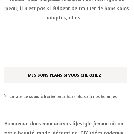
marq
peau, il n’est pas si évident de trouver de bons soins
Biod
adaptés, alors …
MES BONS PLANS SI VOUS CHERCHEZ :
un site de
soins à barbe
pour faire plaisir à nos hommes
Bienvenue dans mon univers lifestyle femme où on
parle beauté, mode, décoration, DIY, idées cadeaux,