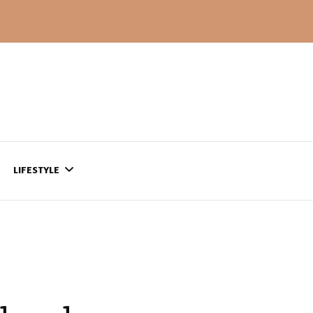
LIFESTYLE
CONTACT
CE QUI SE PASSE
AILLEURS…
CULTURE
SÉRIES