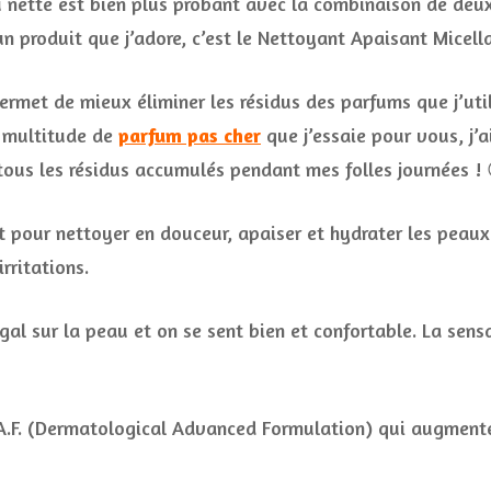
u nette est bien plus probant avec la combinaison de deux
un produit que j’adore, c’est le Nettoyant Apaisant Micella
permet de mieux éliminer les résidus des parfums que j’util
a multitude de
parfum pas cher
que j’essaie pour vous, j’
tous les résidus accumulés pendant mes folles journées ! 
t pour nettoyer en douceur, apaiser et hydrater les peaux 
rritations.
al sur la peau et on se sent bien et confortable. La sens
A.F. (Dermatological Advanced Formulation) qui augmente 