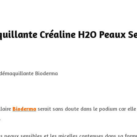
quillante Créaline H2O Peaux Se
llaire
Bioderma
serait sans doute dans le podium car elle
.
es peaux sensibles et les micelles contenues dans sa form