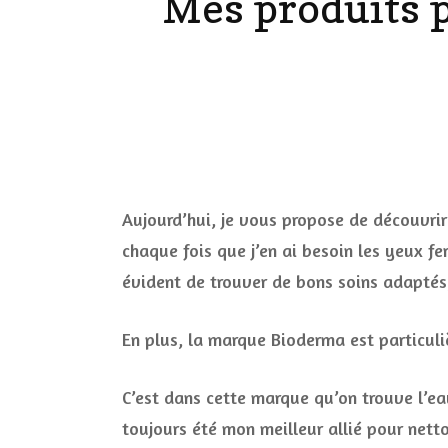
Mes produits p
LES ONGL
LES PAR
LES CHE
MAKE-UP
Aujourd’hui, je vous propose de découvrir
chaque fois que j’en ai besoin les yeux f
LA VIE P
évident de trouver de bons soins adaptés,
ACCESSOI
PRATIQU
En plus, la marque Bioderma est particuli
C’est dans cette marque qu’on trouve l’ea
toujours été mon meilleur allié pour nett