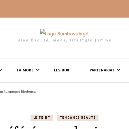
Blog beauté, mode, lifestyle femme
LA MODE
LES BOX
PARTENARIAT
ans la marque Bioderma
LES FRINGUES
FORMULAIRE DE 
LES CHAUSSURES
POLITIQUE DE
LE TEINT
TENDANCE BEAUTÉ
LES GELS-DOUCHE
CONFIDENTIALITÉ
MES LOOKS