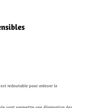
nsibles
 est redoutable pour enlever le
ule vont permettre une élimination des