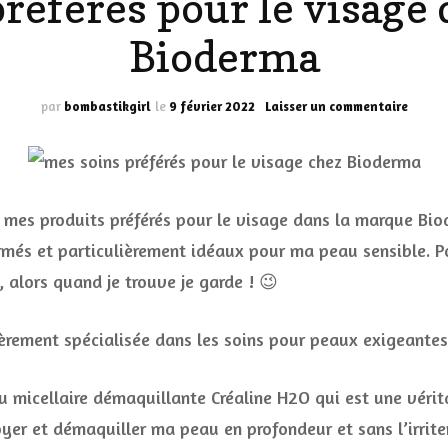
référés pour le visage
LES DÉOS
Bioderma
ES
LES ACCESSOIRES
FUMS
LA LINGERIE
sur
par
bombastikgirl
le
9 février 2022
Laisser un commentaire
Mes
produi
VEUX
préfér
pour
le
 mes produits préférés pour le visage dans la marque Biod
visage
dans
ermés et particulièrement idéaux pour ma peau sensible. P
LUS SIMPLE…
la
 alors quand je trouve je garde ! 😉
RES BIEN
marqu
Biode
ES
èrement spécialisée dans les soins pour peaux exigeantes 
u micellaire démaquillante Créaline H2O qui est une vérita
oyer et démaquiller ma peau en profondeur et sans l’irrite