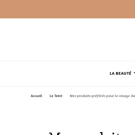
LA BEAUTÉ
Accueil
Le Teint
Mes produits préférés pour le visage d
LE TEINT
LE CORPS
HAUL