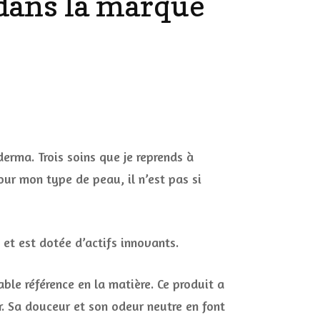
 dans la marque
DÉCO MAISON
FILMS
LES VINS
PLAYLIST
DIY ET CUISINE
ts
SUCRERIES ET AUTRES
és
MARIAGE
PETITS PLATS…
erma. Trois soins que je reprends à
LES CALENDRIERS DE
our mon type de peau, il n’est pas si
L’AVENT
e
rma
VIE PRATIQUE
et est dotée d’actifs innovants.
CONCOURS
JEUX CONCOURS OUVERT
ble référence en la matière. Ce produit a
r. Sa douceur et son odeur neutre en font