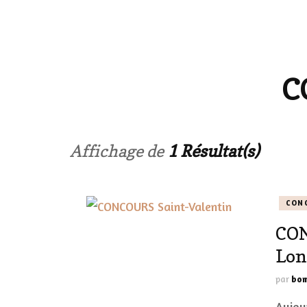
LE CORPS
HAUL
C
LES ONGL
LES PAR
Affichage de
1 Résultat(s)
LES CHE
CON
MAKE-UP
CON
LA VIE P
Lon
ACCESSOI
par
bom
PRATIQU
Aujour