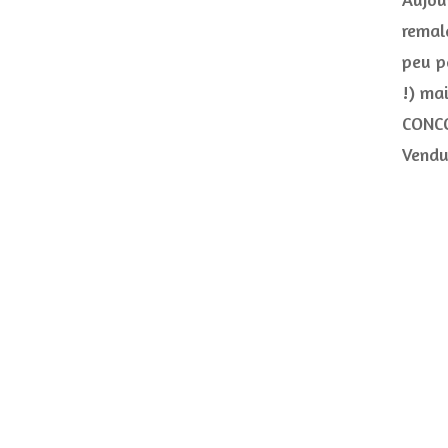
remal
peu p
!) ma
CONCO
Vendu