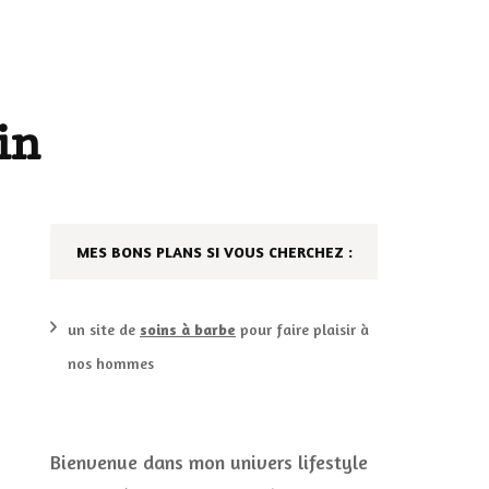
AILLEURS…
CULTURE
SÉRIES
in
DÉCO MAISON
FILMS
LES VINS
PLAYLIST
MES BONS PLANS SI VOUS CHERCHEZ :
DIY ET CUISINE
SUCRERIES ET AUTRES
MARIAGE
PETITS PLATS…
un site de
soins à barbe
pour faire plaisir à
nos hommes
LES CALENDRIERS DE
L’AVENT
VIE PRATIQUE
Bienvenue dans mon univers lifestyle