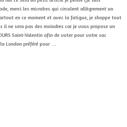
Valentin
ade, merci les microbes qui circulent allègrement un
Vendula
artout en ce moment et avec la fatigue, je shoppe tout
London
(terminé)
is il ne sera pas des moindres car je vous propose un
URS Saint-Valentin afin de voter pour votre sac
la London préféré pour …