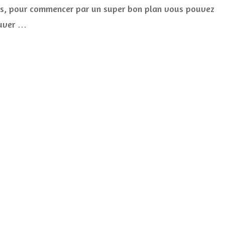
Eau
is, pour commencer par un super bon plan vous pouvez
de
ouver …
Soleil
Blanc
+
CONCOURS
(terminé)