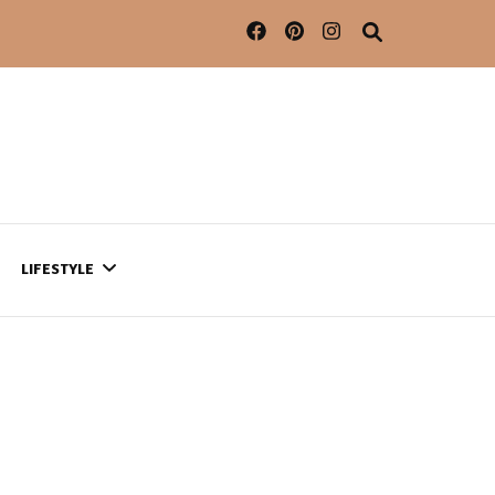
LIFESTYLE
CONTACT
CE QUI SE PASSE
AILLEURS…
CULTURE
SÉRIES