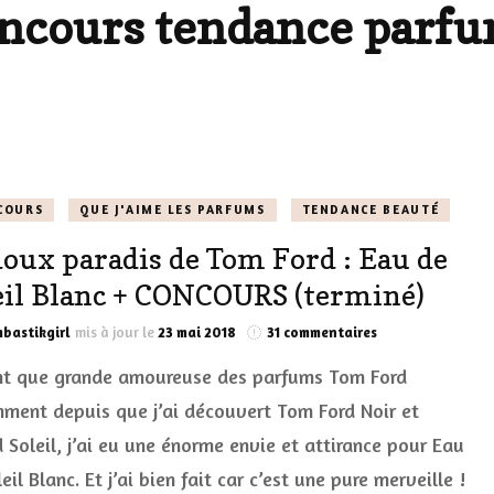
ncours tendance parf
LES DÉOS
ES
LES ACCESSOIRES
FUMS
LA LINGERIE
VEUX
COURS
QUE J'AIME LES PARFUMS
TENDANCE BEAUTÉ
doux paradis de Tom Ford : Eau de
LUS SIMPLE…
eil Blanc + CONCOURS (terminé)
RES BIEN
sur
bastikgirl
mis à jour le
23 mai 2018
31 commentaires
ES
Le
nt que grande amoureuse des parfums Tom Ford
doux
paradis
ment depuis que j’ai découvert Tom Ford Noir et
de
 Soleil, j’ai eu une énorme envie et attirance pour Eau
Tom
Ford
eil Blanc. Et j’ai bien fait car c’est une pure merveille !
: