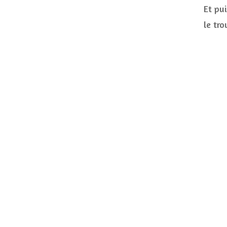
Et pu
le tr