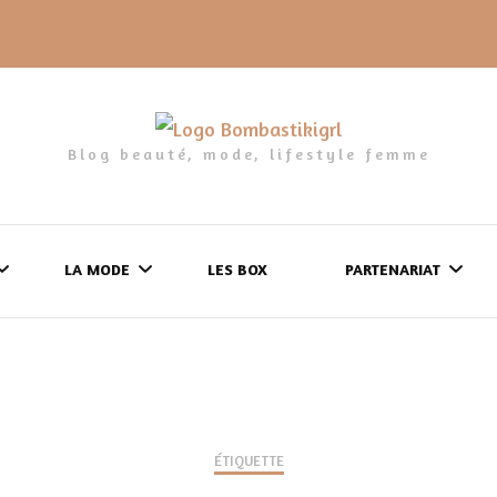
Blog beauté, mode, lifestyle femme
LA MODE
LES BOX
PARTENARIAT
LES FRINGUES
FORMULAIRE DE 
LES CHAUSSURES
POLITIQUE DE
LES GELS-DOUCHE
ÉTIQUETTE
CONFIDENTIALITÉ
MES LOOKS