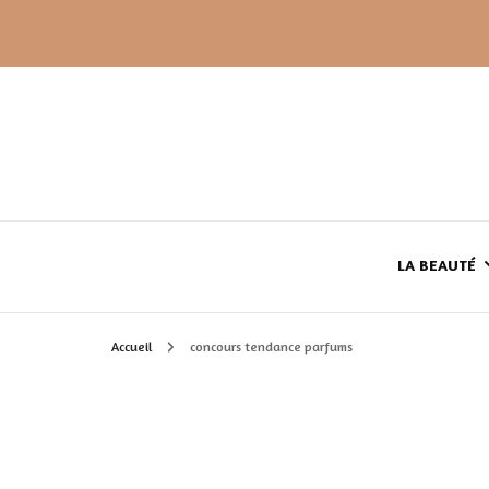
LA BEAUTÉ
Accueil
concours tendance parfums
LE TEINT
LE CORPS
HAUL