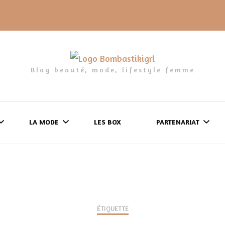
Blog beauté, mode, lifestyle femme
LA MODE
LES BOX
PARTENARIAT
LES FRINGUES
FORMULAIRE DE 
LES CHAUSSURES
POLITIQUE DE
LES GELS-DOUCHE
ÉTIQUETTE
CONFIDENTIALITÉ
MES LOOKS