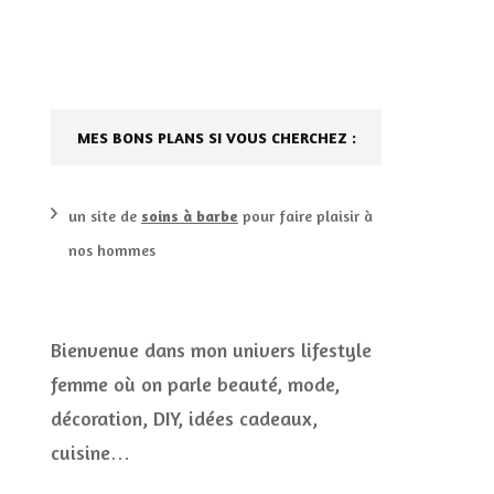
DÉCO MAISON
FILMS
LES VINS
PLAYLIST
MES BONS PLANS SI VOUS CHERCHEZ :
DIY ET CUISINE
SUCRERIES ET AUTRES
MARIAGE
PETITS PLATS…
un site de
soins à barbe
pour faire plaisir à
nos hommes
LES CALENDRIERS DE
L’AVENT
VIE PRATIQUE
Bienvenue dans mon univers lifestyle
femme où on parle beauté, mode,
CONCOURS
décoration, DIY, idées cadeaux,
JEUX CONCOURS OUVERT
cuisine…