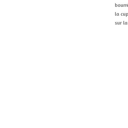
bourr
la cup
sur l