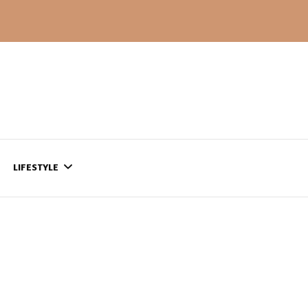
LIFESTYLE
CONTACT
CE QUI SE PASSE
AILLEURS…
CULTURE
SÉRIES