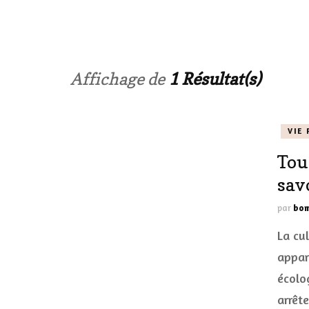
LES ONGL
LES PAR
Affichage de
1 Résultat(s)
LES CHE
VIE 
MAKE-UP
Tou
LA VIE P
sav
ACCESSOI
par
bom
PRATIQU
La cu
appar
écolo
arrêt