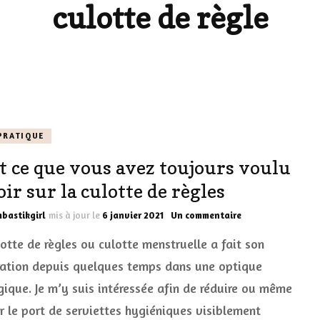
culotte de règle
LES DÉOS
ES
LES ACCESSOIRES
FUMS
LA LINGERIE
VEUX
PRATIQUE
t ce que vous avez toujours voulu
LUS SIMPLE…
oir sur la culotte de règles
RES BIEN
sur
bastikgirl
mis à jour le
6 janvier 2021
Un commentaire
ES
Tout
lotte de règles ou culotte menstruelle a fait son
ce
que
ation depuis quelques temps dans une optique
vous
gique. Je m’y suis intéressée afin de réduire ou même
avez
toujours
er le port de serviettes hygiéniques visiblement
voulu