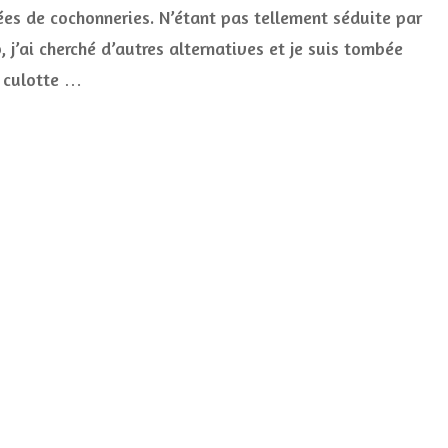
savoir
ées de cochonneries. N’étant pas tellement séduite par
sur
, j’ai cherché d’autres alternatives et je suis tombée
la
culotte
a culotte …
de
règles