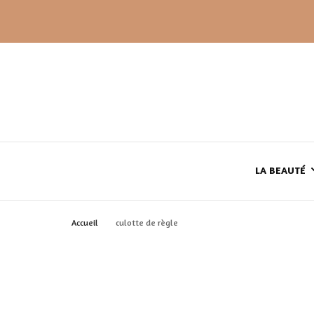
LA BEAUTÉ
Accueil
culotte de règle
LE TEINT
LE CORPS
HAUL