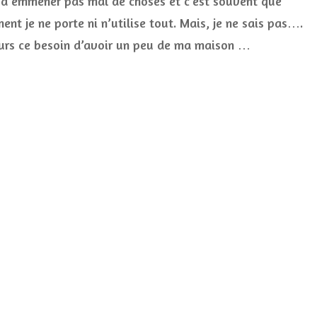
 à emmener pas mal de choses et c’est souvent que
sont
ent je ne porte ni n’utilise tout. Mais, je ne sais pas….
forcément
dans
urs ce besoin d’avoir un peu de ma maison …
ma
valise