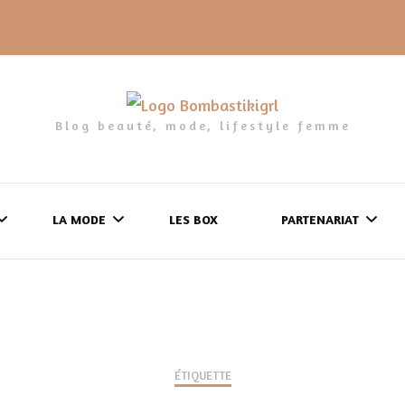
Blog beauté, mode, lifestyle femme
LA MODE
LES BOX
PARTENARIAT
LES FRINGUES
FORMULAIRE DE 
LES CHAUSSURES
POLITIQUE DE
LES GELS-DOUCHE
ÉTIQUETTE
CONFIDENTIALITÉ
MES LOOKS