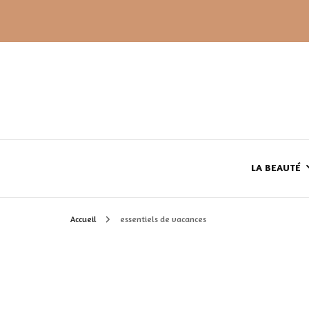
LA BEAUTÉ
Accueil
essentiels de vacances
LE TEINT
LE CORPS
HAUL