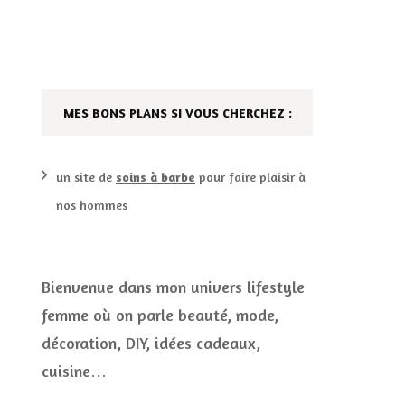
DÉCO MAISON
FILMS
LES VINS
PLAYLIST
MES BONS PLANS SI VOUS CHERCHEZ :
DIY ET CUISINE
SUCRERIES ET AUTRES
MARIAGE
PETITS PLATS…
un site de
soins à barbe
pour faire plaisir à
nos hommes
LES CALENDRIERS DE
L’AVENT
VIE PRATIQUE
Bienvenue dans mon univers lifestyle
femme où on parle beauté, mode,
CONCOURS
décoration, DIY, idées cadeaux,
JEUX CONCOURS OUVERT
cuisine…