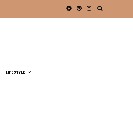
LIFESTYLE
CONTACT
CE QUI SE PASSE
AILLEURS…
CULTURE
SÉRIES