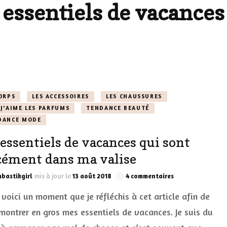
essentiels de vacances
LES DÉOS
ES
LES ACCESSOIRES
FUMS
LA LINGERIE
VEUX
ORPS
LES ACCESSOIRES
LES CHAUSSURES
J'AIME LES PARFUMS
TENDANCE BEAUTÉ
DANCE MODE
LUS SIMPLE…
 essentiels de vacances qui sont
RES BIEN
cément dans ma valise
ES
sur
bastikgirl
mis à jour le
13 août 2018
4 commentaires
Les
 voici un moment que je réfléchis à cet article afin de
essentiels
de
montrer en gros mes essentiels de vacances. Je suis du
vacances
qui