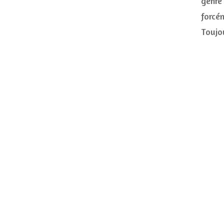
genre
forcém
Toujo