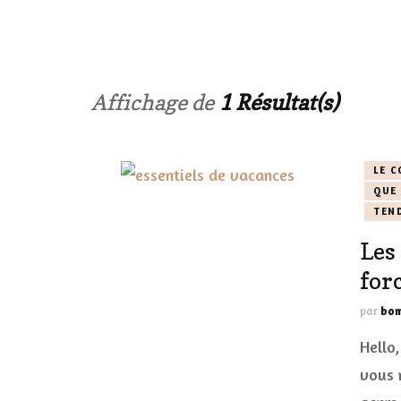
LES ONGL
LES PAR
Affichage de
1 Résultat(s)
LES CHE
LE C
MAKE-UP
QUE 
TEN
LA VIE P
Les
ACCESSOI
for
PRATIQU
par
bom
Hello,
vous 