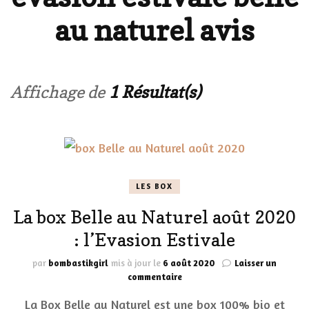
au naturel avis
Affichage de
1 Résultat(s)
LES BOX
La box Belle au Naturel août 2020
: l’Evasion Estivale
par
bombastikgirl
mis à jour le
6 août 2020
Laisser un
sur
commentaire
La
La Box Belle au Naturel est une box 100% bio et
box