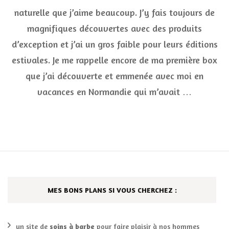
Belle
naturelle que j’aime beaucoup. J’y fais toujours de
au
magnifiques découvertes avec des produits
Naturel
août
d’exception et j’ai un gros faible pour leurs éditions
2020
:
estivales. Je me rappelle encore de ma première box
l’Evasion
que j’ai découverte et emmenée avec moi en
Estivale
vacances en Normandie qui m’avait …
MES BONS PLANS SI VOUS CHERCHEZ :
un site de
soins à barbe
pour faire plaisir à nos hommes