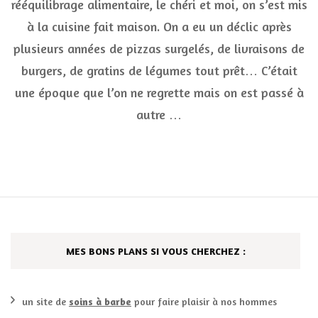
rééquilibrage alimentaire, le chéri et moi, on s’est mis
de
à la cuisine fait maison. On a eu un déclic après
se
mettre
plusieurs années de pizzas surgelés, de livraisons de
à
la
burgers, de gratins de légumes tout prêt… C’était
cuisine
une époque que l’on ne regrette mais on est passé à
fait
maison
autre …
MES BONS PLANS SI VOUS CHERCHEZ :
un site de
soins à barbe
pour faire plaisir à nos hommes