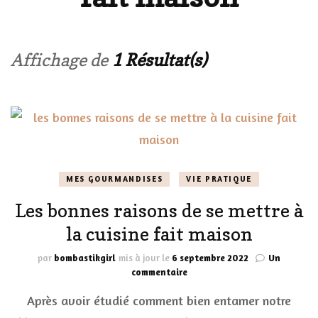
Affichage de
1 Résultat(s)
MES GOURMANDISES
VIE PRATIQUE
Les bonnes raisons de se mettre à
la cuisine fait maison
par
bombastikgirl
mis à jour le
6 septembre 2022
Un
sur
commentaire
Les
Après avoir étudié comment bien entamer notre
bonnes
raisons