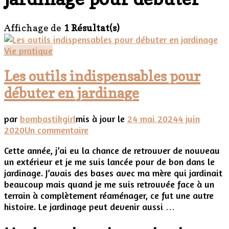
Affichage de
1 Résultat(s)
Vie pratique
Les outils indispensables pour
débuter en jardinage
par
bombastikgirl
mis à jour le
24 mai 2024
4 juin
sur
2020
Un commentaire
Les
Cette année, j’ai eu la chance de retrouver de nouveau
outils
un extérieur et je me suis lancée pour de bon dans le
indispensables
jardinage. J’avais des bases avec ma mère qui jardinait
pour
beaucoup mais quand je me suis retrouvée face à un
débuter
terrain à complètement réaménager, ce fut une autre
en
histoire. Le jardinage peut devenir aussi …
jardinage