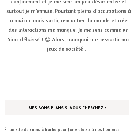
confinement et je me sens un peu désorientée et
ressor
surtout je m’ennuie. Pourtant pleins d’occupations à
les
jeux
la maison mais sortir, rencontrer du monde et créer
de
socié
des interactions me manque. Je me sens comme un
:
Sims délaissé ! 😉 Alors, pourquoi pas ressortir nos
mon
top
jeux de société …
10
MES BONS PLANS SI VOUS CHERCHEZ :
un site de
soins à barbe
pour faire plaisir à nos hommes