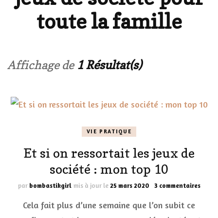
toute la famille
Affichage de
1 Résultat(s)
VIE PRATIQUE
Et si on ressortait les jeux de
société : mon top 10
sur
par
bombastikgirl
mis à jour le
25 mars 2020
3 commentaires
Et
Cela fait plus d’une semaine que l’on subit ce
si
on